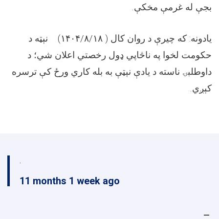
بجې له غرمې مخکې.
يادونه: که چيرې د روان کال ( ۱۴۰۴/۸/۱۸
) نېټه د
حکومت لخوا په ناڅاپي ډول رخصتي اعلان شي؛ د
داوطلبۍ ناسته د یادې نېټې به بله کاري ورځ کې ترسره
کېږي.
.
11 months 1 week ago