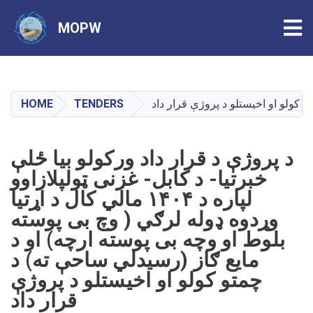
Tog
MOPW
Skip
to
main
HOME
TENDERS
content
د پروژې د قرار داد ورکولو بیا ځلې
خبرتیا- د کابل- غزنی ټولپلازاوو
لپاره د ۱۴۰۴ مالي کال د اړتیا
وړدوه ډوله لرګي ( وچ بی پوسته
بلوط او وچه بی پوسته ارچه) او د
مایع ګاز (رسیدلي ساحې ته) د
چمتو کولو او اخیستلو د پروژې
قرار داد