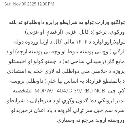
Sun, Nov 09 2025 12:00 PM
ټولګټو وزارت ټولو په شرايطو برابرو داوطلبانو ته بلنه
ورکوي، ترڅو (د کابل- غزنی (ارغندې او غزني)
ټولپلازاوو لپاره د ۱۴۰۴ مالي کال د اړتیا وړدوه ډوله
لرګي ( وچ بی پوسته بلوط او وچه بی پوسته ارچه) او د
مایع ګاز (رسیدلي ساحې ته) د چمتو کولو او اخیستلو
پروژه د خلاصې ملي دواطلبۍ له لارې څخه په استفادې
د بالمقطع قرارداد په اساس بیا ځلې) داوطلبۍ پروسه
تشخصیه
MOPW/1404/G-39/RBD-NCB
کې چې
نمبر لرونکې ده؛ ګدون وکړي او د شرطپاڼې د شرايطو
سره سم خپل سر تړلي آفرونه د یاد اعلان ترخپرېدلو
وروسته اړوند مرجع ته وسپاري.