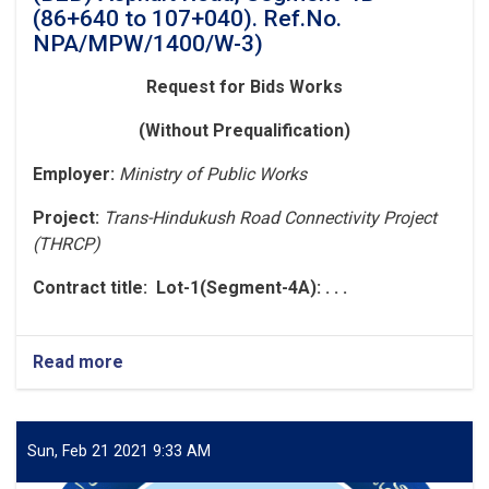
(86+640 to 107+040). Ref.No.
NPA/MPW/1400/W-3)
Request for Bids
Works
(Without Prequalification)
Employer
:
Ministry of Public Works
Project:
Trans-Hindukush Road Connectivity Project
(THRCP)
Contract title
: Lot-1(Segment-4A): . . .
Read more
about
Request
for
Bids
(Lot-
Sun, Feb 21 2021 9:33 AM
1(Segment-