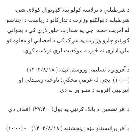
د شرطپاڼې د ترلاسه کولو پته: ګډونوال کولای شي،
شرطپاڼه د ټولګټو وزارت د تدارکاتو د رياست د اجناسو
له آمريت څخه، چې په صدارت څلور‌لارې کې د پخواني
کورنيو چارو وزارت په سړک کې د احصایې او معلوماتو
ملي ادارې ته څېرمه موقعيت لري ترلاسه کړي.
) -
د آفرونو د تسليمۍ وروستۍ نېټه: ( ۱۴۰۴/۸/۱۸
(۱۰:۰۰) بجې له غرمې مخکې؛ ناوخته رسېدلي او
انټرنيټي آفرونه د منلو وړ نه دي.
د آفر تضمین: د بانک ګرنټي په ډول(۲۷،۴۰۰) افغانۍ دي.
) - (۱۰:۰۰)
د آفر پرانيستلو نېټه : پنجشنبه ( ۱۴۰۴/۸/۱۸