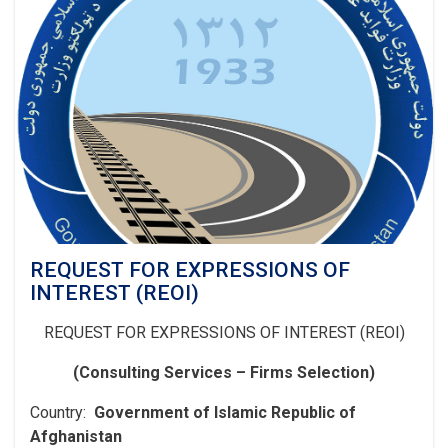
4A):
Construction
of
Baghlan
to
Bamyan
(B2B)
Asphalt
Road,
Segment-
4A
(60+760
to
85+575)
REQUEST FOR EXPRESSIONS OF
and
INTEREST (REOI)
Lot-
2(Segment-
REQUEST FOR EXPRESSIONS OF INTEREST (REOI)
4B):
Construction
(Consulting Services – Firms Selection)
of
Baghlan
Country:
Government of Islamic Republic of
to
Afghanistan
Bamyan