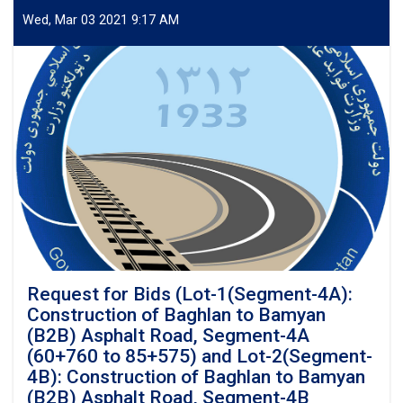
Consultancy
Service
Wed, Mar 03 2021 9:17 AM
for
Detail
Survey
and
Detail
design
for
Kandahar-
Spinboldak
Railway
Project
LENGTH
(96
Km)
Request for Bids (Lot-1(Segment-4A):
Construction of Baghlan to Bamyan
(B2B) Asphalt Road, Segment-4A
(60+760 to 85+575) and Lot-2(Segment-
4B): Construction of Baghlan to Bamyan
(B2B) Asphalt Road, Segment-4B