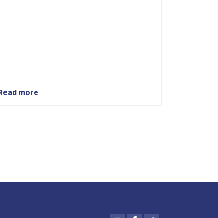
Read more
about
REQUEST
FOR
EXPRESSIONS
OF
INTEREST
(REOI)