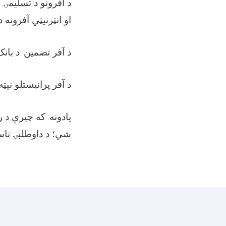
د آفرونو د تسليم: (
او انټرنيټي آفرونه .
د آفر تضمین: د با(
د آفر پرانيستلو نېټه
يادونه: که چيرې د (
شي؛ د داوطلبۍ ناس.