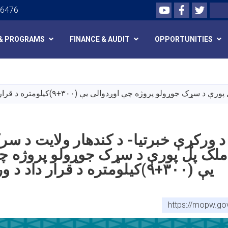
Youtube
Facebook
Twitte
Search
26476
& PROGRAMS
FINANCE & AUDIT
OPPORTUNITIES
Skip
to
main
ه چې اوږدوالی یې (۳۰۰+۹)کیلومتره د قرار داد د ورکړې خبرتیا
content
 د ورکړې خبرتیا- د کندهار ولایت د سر
ملک پل پورې د سړک جوړولو پروژه چ
یې (۳۰۰+۹)کیلومتره د قرار داد د ورکړې خبرتیا
https://mopw.go