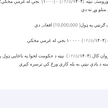
بجې له غرمې مخکې؛ 
۱۳
/
۵
/۱۴۰۴) - (۱۰:۰۰)
ۍ وروستۍ نېټه
د منلو وړ نه دي
نک ګرنټي په ډول
10,000,000) افغانۍ دي.
بجې له غرمې مخکې.
۱۳
/
۵
/۱۴۰۴) - ۱۰:۰۰
(
نېټه د حکومت لخوا په ناڅاپي ډول 
۱۳
/
۵
/۱۴۰۴)
 روان کال
ته د یادې نېټې به بله کاري ورځ کې ترسره کېږي