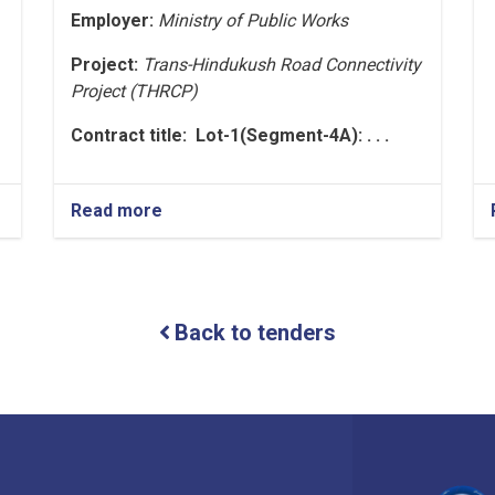
Employer
:
Ministry of Public Works
Project:
Trans-Hindukush Road Connectivity
Project (THRCP)
Contract title
: Lot-1(Segment-4A): . . .
Read more
about
Request
for
Bids
(Lot-
1(Segment-
Back to tenders
4A):
Construction
of
Baghlan
to
Bamyan
(B2B)