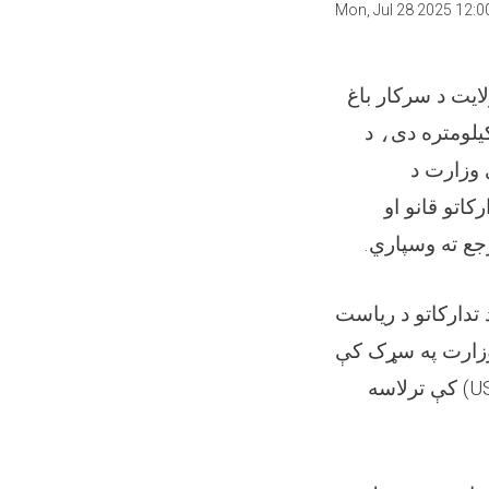
Mon, Jul 28 2025 12:
لایت د سرکار باغ
د
،
یلومتره دی
 وزارت د
اتو قانو او
رجع ته وسپاري
تدارکاتو د رياست
 وزارت په سړک کې
کې ترلاسه
US