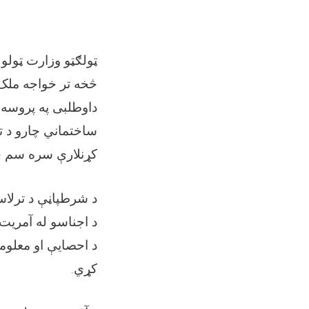
ټولګټو وزارت ټولو 
څخه تر خواجه مل،
داوطلبی په پروسه 
ساختماني چارو د تد
کړنلارې سره سم خ.
د شرطپاڼې د ترلاس
د اجناسو له آمريت
د احصایې او معل (
کړي.