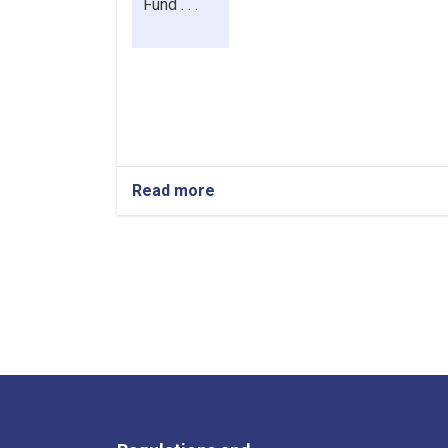
Fund . . .
Read more
about
REQUEST
FOR
Consultancy
Service
for
Detail
Survey
and
Detail
design
for
Kandahar-