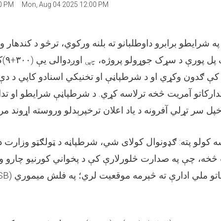
00 PM
Mon, Aug 04 2025 12:00 PM
په شرايطو برابرو داوطلبانو ته بلنه ورکوي، ترڅو
د
کندهار و
ک
)
۳۰۰+۹
(
اوږدوالی یې
چې
ک پل پورې د سړک جوړولو پروژه
کې ګدون وکړي او د شرطپاڼې او تخنیکي اسنادو کاپي د دې
ارکاتو آمریت څخه ترلاسه کړي. د شرطپاڼې شرايطو او تدارک
پل سر تړلي آفرونه د یاد اعلان ترخپرېدلو وروسته اړوند م
ه کولو پته: ګډونوال کولای شي، شرطپاڼه د ټولګټو وزارت د 
 څخه، چې په صدارت څلور‌لارې کې د پخواني کورنيو چارو
B)
وماتو ملي ادارې ته څېرمه موقعيت لري؛ په فلش ميموري