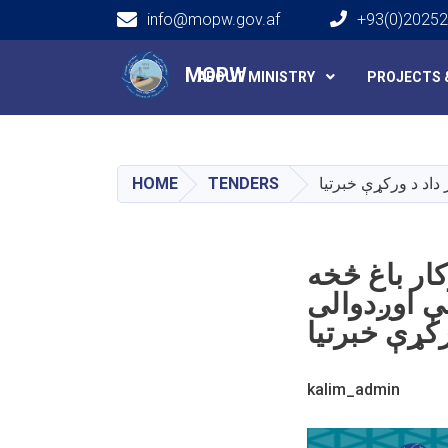
info@mopw.gov.af
+93(0)2025
Main navigation
MOPW
ABOUT MINISTRY
PROJECTS 
HOME
TENDERS
کار باغ څخه
ې اوږدوالی
kalim_admin