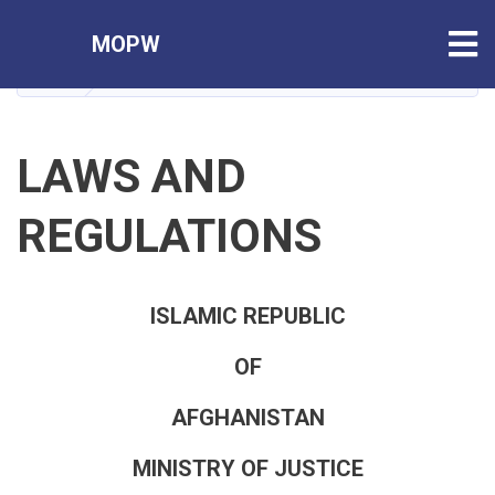
Skip
Tog
MOPW
to
main
HOME
Laws & Regulations
content
LAWS AND
REGULATIONS
ISLAMIC REPUBLIC
OF
AFGHANISTAN
MINISTRY OF JUSTICE