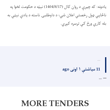
يادونه: که چيرې د روان کال (1404/8/17) نېټه د حکومت لخوا په
ناڅاپي ډول رخصتي اعلان شي؛ د داوطلبۍ ناسته د یادې نېټې به
بله کاري ورڅ کې ترسره کېږي.
...
11 میاشتې ۱ اونی ago
...
MORE TENDERS