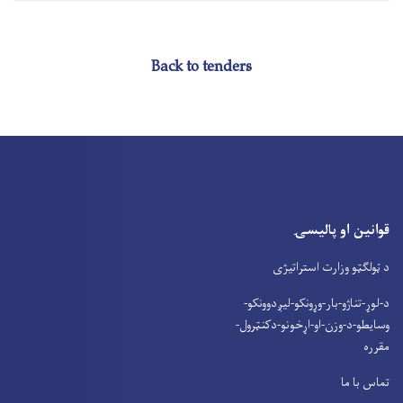
Back to tenders
قوانین او پالیسۍ
د ټولګټو وزارت استراتیژی
د-لوړ-تناژو-بار-وړونکو-لیږدوونکو-
وسایطو-د-وزن-او-اړخونو-دکنټرول-
مقرره
تماس با ما