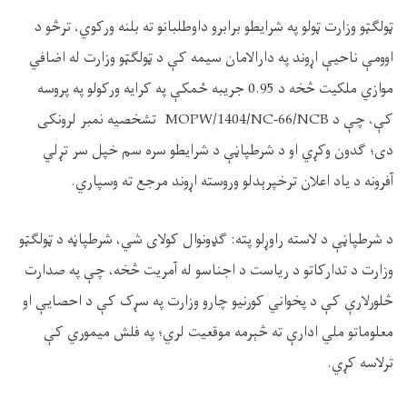
ټولګټو وزارت ټولو په شرايطو برابرو داوطلبانو ته بلنه ورکوي، ترڅو د
اوومې ناحیې اړوند په دارالامان سیمه کې د ټولګټو وزارت له اضافي
موازي ملکیت څخه د 0.95 جریبه ځمکې په کرایه ورکولو په پروسه
کې، چې د
MOPW/1404/NC-66/NCB
تشخصیه نمبر لرونکی
دی؛ ګدون وکړي او د شرطپاڼې د شرايطو سره سم خپل سر تړلي
آفرونه د یاد اعلان ترخپرېدلو وروسته اړوند مرجع ته وسپاري.
د شرطپاڼې د لاسته راوړلو پته: ګډونوال کولای شي، شرطپاڼه د ټولګټو
وزارت د تدارکاتو د رياست د اجناسو له آمريت څخه، چې په صدارت
څلور‌لارې کې د پخواني کورنيو چارو وزارت په سړک کې د احصایې او
معلوماتو ملي ادارې ته څېرمه موقعيت لري؛ په فلش ميموري کې
ترلاسه کړي.