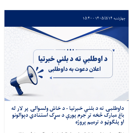
چهارشنبه ۱۴۰۵/۵/۱۴ - ۱۵:۴۰
داوطلبۍ ته د بلنې خبرتیا - د خاش ولسوالۍ پر لار له
باغ مبارک څخه تر جرم پورې د سړک استنادي دېوالونو
او پلګوټو د ترمیم پروژه