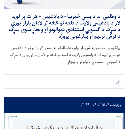
داوطلبۍ ته د بلنې خبرتیا - د بادغیس – هرات پر لویه
لار د بادغیس ولایت د قلعه ‌نو څخه تر لامان بازار پورې
د سړک د ګبیوني استنادي دېوالونو او ویجاړ شوي سړک‌
د فرش ترمیم او بیارغونې پروژه
ټولګټو وزارت ټولو په شرایطو برابرو داوطلبانو ته بلنه ورکوي؛ ترڅو
د بادغیس –
هرات پر لویه لار د بادغیس ولایت د قلعه ‌نو څخه تر لامان بازار پورې د سړک
د ګبیوني
،
استنادي دېوالونو او ویجاړ . . .
نور...
چهارشنبه ۱۴۰۵/۵/۱۴ - ۱۳:۴۴