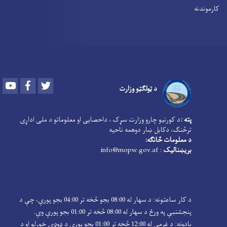
کارموندنه
Youtube
Facebook
Twitter
د ټولګټو وزارت
پته :
د کورنیو چارو وزارت سړک ، داحصایی او معلوماتو د ملی اداړی
ترڅنګ، دکابل ښار دوهمه ناحیه
د معلومات څانګه:
بریښنالیک
: info@mopw.gov.af
د کار ساعتونه: د سهار له 08:00 بجو څخه تر 04:00 بجو پورې، چې د
پنجشنبې په ورځ د سهار له 08:00 څخه تر 01:00 بجو پورې وي.
یادونه: د غرمې له 12:00 څخه تر 01:00 بجو پورې د ډوډۍ خوړلو او د