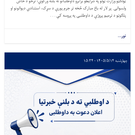
ټولګټو وزارت ټولو په شرایطو برابرو داوطلبانو ته بلنه ورکوي؛ ترڅو د خاش
ولسوالۍ پر لار له باغ مبارک څخه تر جرم پورې د سړک، استنادي دېوالونو او
پلګوټو د ترمیم پروژې د داوطلبۍ په پروسه کې . . .
نور...
چهارشنبه ۱۴۰۵/۵/۱۴ - ۱۵:۳۴