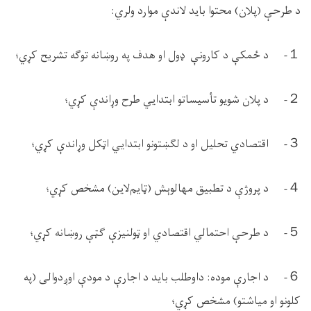
د طرحې (پلان) محتوا باید لاندې موارد ولري:
１
- د ځمکې د کارونې ډول او هدف په روښانه توګه تشریح کړي؛
２
- د پلان شویو تأسیساتو ابتدایي طرح وړاندې کړي؛
３
- اقتصادي تحلیل او د لګښتونو ابتدایي اټکل وړاندې کړي؛
４
- د پروژې د تطبیق مهالوېش (ټایم‌لاین) مشخص کړي؛
５
- د طرحې احتمالي اقتصادي او ټولنیزې ګټې روښانه کړي؛
６
- د اجارې موده: داوطلب باید د اجارې د مودې اوږدوالی (په
کلونو او میاشتو) مشخص کړي؛