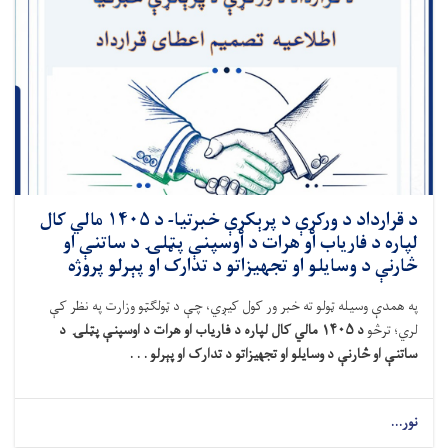
د قرارداد د ورکړې د پرېکړې خبرتیا- د ۱۴۰۵ مالي کال
لپاره د فاریاب او هرات د اوسپنې پټلۍ د ساتنې او
څارنې د وسایلو او تجهیزاتو د تدارک او پېرلو پروژه
په همدې وسیله
ټولو ته خبر ور کول کیږي، چې
د ټولګټو وزارت په نظر کې
لري
؛ ترڅو
د
۱۴۰۵
مالي کال لپاره د فاریاب او هرات د اوسپنې پټلۍ
د
ساتنې او
څارنې
د وسایلو او تجهیزاتو د تدارک او
پېرلو . . .
نور...