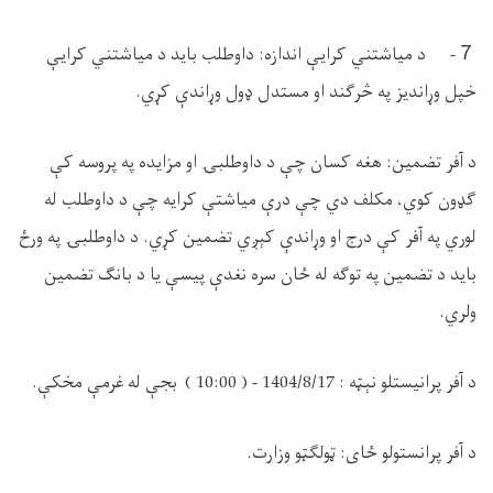
７
- د میاشتني کرایې اندازه: داوطلب باید د میاشتني کرایې
خپل وړاندیز په څرګند او مستدل ډول وړاندې کړي.
د آفر تضمین: هغه کسان چې د داوطلبۍ او مزایده په پروسه کې
ګډون کوي، مکلف دي چې درې میاشتې کرایه چې د داوطلب له
لوري په آفر کې درج او وړاندې کېږي تضمین کړي. د داوطلبۍ په ورځ
باید د تضمین په توګه له ځان سره نغدې پیسې یا د بانګ تضمین
ولري.
د آفر پرانيستلو نېټه : 1404/8/17 - ( 10:00 ) بجې له غرمې مخکې.
د آفر پرانستولو ځای: ټولګټو وزارت.