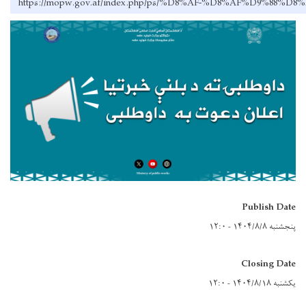
https://mopw.gov.af/index.php/ps/%D8%AF-%D8%AF
Publish Date
پنجشنبه ۱۴۰۴/۸/۸ - ۱۲:۰
Closing Date
یکشنبه ۱۴۰۴/۸/۱۸ - ۱۲:۰