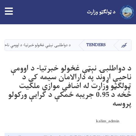
د ټولګټو وزارت
اصلي
منځپانګه
دانګل
کور
TENDERS
د دواطلبۍ نېټې غځولو خبرتیا- د اوومې ناحیې اړوند په دارال
د دواطلبۍ نېټې غځولو خبرتیا- د اوومې
ناحیې اړوند په دارالامان سیمه کې د
ټولګټو وزارت له اضافي موازي ملکیت
څخه د 0.95 جریبه ځمکې د کرایې ورکولو
پروسه
kalim_admin