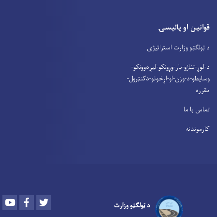
قوانین او پالیسۍ
د ټولګټو وزارت استراتیژی
د-لوړ-تناژو-بار-وړونکو-لیږدوونکو-
وسایطو-د-وزن-او-اړخونو-دکنټرول-
مقرره
تماس با ما
کارموندنه
Youtube
Facebook
Twitter
د ټولګټو وزارت