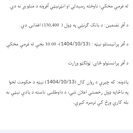
له غرمې مخکې؛ ناوخته رسېدلي او انټرنيټي آفرونه د منلو وړ نه دي.
د آفر تضمین: د بانک ګرنټي په ډول (
130,400) افغانۍ دي.
د آفر پرانيستلو نېټه :
(
)
- 10:00 بجې له غرمې مخکې
1404/10/13
د آفر پرانستولو ځای: ټولګټو وزارت
يادونه: که چيرې د روان کال
(
)
نېټه د حکومت لخوا
1404/10/13
په
ناڅاپه
ډول رخصتي اعلان شي؛ د داوطلبۍ ناسته د یادې نېټې به
بله کاري ورڅ کې ترسره کېږي.