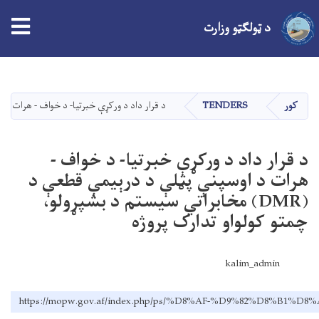
tion
د ټولګټو وزارت
اصلي
منځپانګه
دانګل
کور
TENDERS
د قرار داد د ورکړې خبرتیا- د خواف - هرات د اوسپنې پټلې د درېیمې قطعې د (MR
د قرار داد د ورکړې خبرتیا- د خواف -
هرات د اوسپنې پټلې د درېیمې قطعې د
(DMR) مخابراتي سیستم د بشپړولو،
چمتو کولواو تدارک پروژه
kalim_admin
https://mopw.gov.af/index.php/ps/%D8%AF-%D9%82