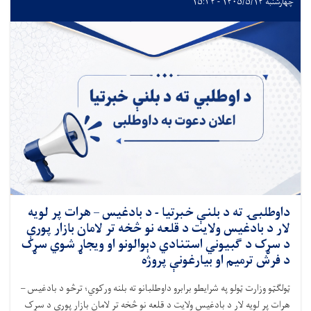
چهارشنبه ۱۴۰۵/۵/۱۴ - ۱۵:۳۴
داوطلبۍ ته د بلنې خبرتیا - د بادغیس – هرات پر لویه
لار د بادغیس ولایت د قلعه ‌نو څخه تر لامان بازار پورې
د سړک د ګبیوني استنادي دېوالونو او ویجاړ شوي سړک‌
د فرش ترمیم او بیارغونې پروژه
ټولګټو وزارت ټولو په شرایطو برابرو داوطلبانو ته بلنه ورکوي؛ ترڅو
د بادغیس –
هرات پر لویه لار د بادغیس ولایت د قلعه ‌نو څخه تر لامان بازار پورې د سړک