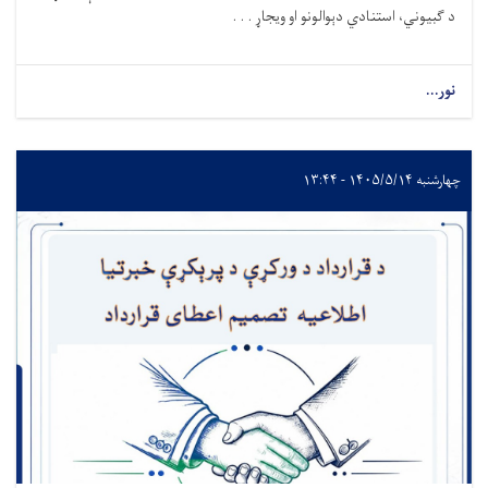
د ګبیوني
،
استنادي دېوالونو او ویجاړ . . .
نور...
چهارشنبه ۱۴۰۵/۵/۱۴ - ۱۳:۴۴