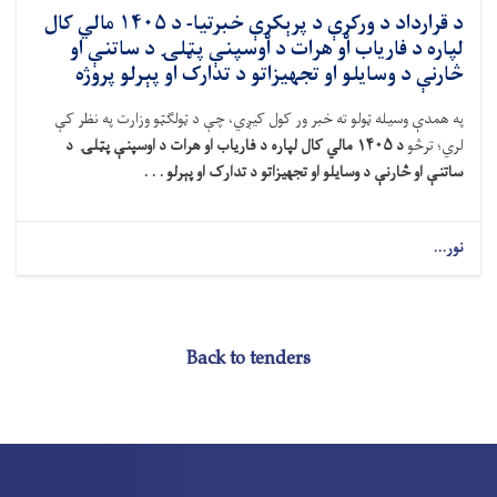
د قرارداد د ورکړې د پرېکړې خبرتیا- د ۱۴۰۵ مالي کال
لپاره د فاریاب او هرات د اوسپنې پټلۍ د ساتنې او
څارنې د وسایلو او تجهیزاتو د تدارک او پېرلو پروژه
په همدې وسیله
ټولو ته خبر ور کول کیږي، چې
د ټولګټو وزارت په نظر کې
لري
؛ ترڅو
د
۱۴۰۵
مالي کال لپاره د فاریاب او هرات د اوسپنې پټلۍ
د
ساتنې او
څارنې
د وسایلو او تجهیزاتو د تدارک او
پېرلو . . .
نور...
Back to tenders