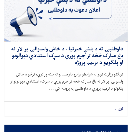
داوطلبۍ ته د بلنې خبرتیا - د خاش ولسوالۍ پر لار له
باغ مبارک څخه تر جرم پورې د سړک استنادي دېوالونو
او پلګوټو د ترمیم پروژه
ټولګټو وزارت ټولو په شرایطو برابرو داوطلبانو ته بلنه ورکوي؛ ترڅو د خاش
ولسوالۍ پر لار له باغ مبارک څخه تر جرم پورې د سړک، استنادي دېوالونو او
پلګوټو د ترمیم پروژې د داوطلبۍ په پروسه کې . . .
نور...