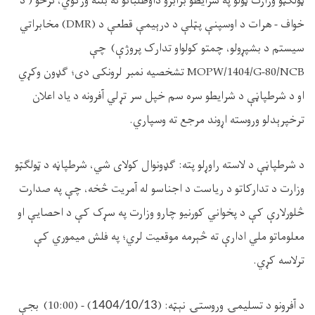
ټولګټو وزارت ټولو په شرايطو برابرو داوطلبانو ته بلنه ورکوي،
ترڅو ( د
خواف -
هرات د اوسپنې پټلې د درېیمې قطعې د (DMR) مخابراتي
سیستم د بشپړولو، چمتو کولواو تدارک پروژې
)
چې
MOPW/1404/G-80/NCB
تشخصیه نمبر لرونکی دی؛
ګډ
ون وکړي
او د شرطپاڼې د شرايطو سره سم خپل سر تړلي آفرونه د یاد اعلان
ترخپرېدلو وروسته اړوند مرجع ته وسپاري.
د شرطپاڼې د لاسته راوړلو پته: ګډونوال کولای شي، شرطپاڼه د ټولګټو
وزارت د تدارکاتو د رياست د اجناسو له آمريت څخه، چې په صدارت
څلور‌لارې کې د پخواني کورنيو چارو وزارت په سړک کې د احصایې او
معلوماتو ملي ادارې ته څېرمه موقعيت لري؛ په فلش ميموري کې
ترلاسه کړي.
د آفرونو د تسليمۍ وروستۍ نېټه: (
) - (10:00) بجې
1404/10/13