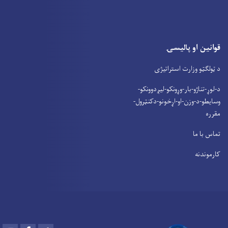
قوانین او پالیسۍ
د ټولګټو وزارت استراتیژی
د-لوړ-تناژو-بار-وړونکو-لیږدوونکو-
وسایطو-د-وزن-او-اړخونو-دکنټرول-
مقرره
تماس با ما
کارموندنه