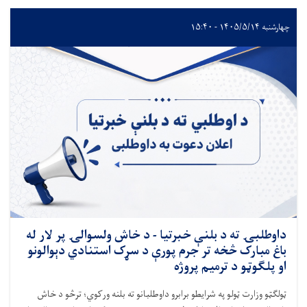
چهارشنبه ۱۴۰۵/۵/۱۴ - ۱۵:۴۰
داوطلبۍ ته د بلنې خبرتیا - د خاش ولسوالۍ پر لار له
باغ مبارک څخه تر جرم پورې د سړک استنادي دېوالونو
او پلګوټو د ترمیم پروژه
ټولګټو وزارت ټولو په شرایطو برابرو داوطلبانو ته بلنه ورکوي؛ ترڅو د خاش