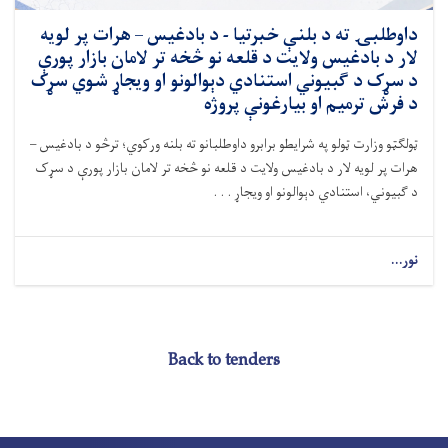
داوطلبۍ ته د بلنې خبرتیا - د بادغیس – هرات پر لویه
لار د بادغیس ولایت د قلعه ‌نو څخه تر لامان بازار پورې
د سړک د ګبیوني استنادي دېوالونو او ویجاړ شوي سړک‌
د فرش ترمیم او بیارغونې پروژه
ټولګټو وزارت ټولو په شرایطو برابرو داوطلبانو ته بلنه ورکوي؛ ترڅو
د بادغیس –
هرات پر لویه لار د بادغیس ولایت د قلعه ‌نو څخه تر لامان بازار پورې د سړک
د ګبیوني
،
استنادي دېوالونو او ویجاړ . . .
نور...
Back to tenders