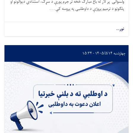
ولسوالۍ پر لار له باغ مبارک څخه تر جرم پورې د سړک، استنادي دېوالونو او
پلګوټو د ترمیم پروژې د داوطلبۍ په پروسه کې . . .
نور...
چهارشنبه ۱۴۰۵/۵/۱۴ - ۱۵:۳۴