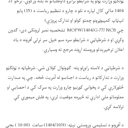
ټولګټو وزارت ټولو په شرايطو برابرو داوطلبانو ته بلنه ورکوي، ترڅو (د
1404 مالي کال لپاره
د تلو د چارو د تنظیم ریاست
د
(15)
پایو
لپ‌ټاپ کمپیوټرونو چمتو کولو او تدارک پروژې)
چې
MOPW/1404/G-77/ NCB
تشخصیه نمبر لرونکی دی؛ ګدون
وکړي او د شرطپاڼې د شرايطو سره سم خپل سر تړلي آفرونه د یاد
اعلان ترخپرېدلو وروسته اړوند مرجع ته وسپاري.
د شرطپاڼې د لاسته راوړلو پته: ګډونوال کولای شي، شرطپاڼه د ټولګټو
وزارت د تدارکاتو د رياست د اجناسو له آمريت څخه، چې په صدارت
څلور‌لارې کې د پخواني کورنيو چارو وزارت په سړک کې د احصایې او
معلوماتو ملي ادارې ته څېرمه موقعيت لري؛ په فلش ميموري کې
ترلاسه کړي.
د آفرونو د تسليمۍ وروستۍ نېټه: (1404/10/9) ساعت (10:00 ) بجې