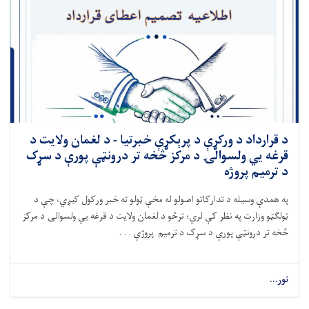
د قرارداد د ورکړې د پرېکړې خبرتیا - د لغمان ولایت د
قرغه ‌یي ولسوالۍ د مرکز څخه تر درونټې پورې د سړک
د ترمیم پروژه
په همدې وسیله د تدارکاتو اصولو له مخې ټولو ته خبر ورکول کیږي، چې د
ټولګټو وزارت په
نظر
کې لري
؛ ترڅو د لغمان ولایت د قرغه
‌یي ولسوالۍ د مرکز
څخه تر درونټې پورې د سړک د ترمیم پروژې . . .
نور...