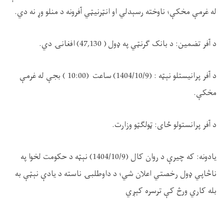
له غرمې مخکې؛ ناوخته رسېدلي او انټرنيټي آفرونه د منلو وړ نه دي.
د آفر تضمین: د بانک ګرنټي په ډول ( 47,130) افغانۍ دي.
د آفر پرانيستلو نېټه : (1404/10/9) ساعت (10:00 ) بجې له غرمې
مخکې.
د آفر پرانستولو ځای: ټولګټو وزارت.
يادونه: که چيرې د روان کال (1404/10/9) نېټه د حکومت لخوا په
ناڅاپي ډول رخصتي اعلان شي؛ د داوطلبۍ ناسته د یادې نېټې به
بله کاري ورڅ کې ترسره کېږي