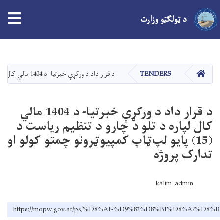
د ټولګټو وزارت
اصلي
منځپانګه
دانګل
کور
TENDERS
د قرار داد د ورکړې خبرتیا- د 1404 مالي کال لپاره د تلو د چارو د تنظیم ریاست د (15) پایو لپ‌ټاپ کمپیوټرونو چمتو کولو او تدارک پروژه
د قرار داد د ورکړې خبرتیا- د 1404 مالي
کال لپاره د تلو د چارو د تنظیم ریاست د
(15) پایو لپ‌ټاپ کمپیوټرونو چمتو کولو او
تدارک پروژه
kalim_admin
https://mopw.gov.af/ps/%D8%AF-%D9%82%D8%B1%D8%