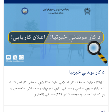
د کار موندني خبرتیا
د ټولګټو وزارت د افغانستان اسلامي امارت د تګلارې له مخې کار اهل کار ته
د سپارلو د يوې سالمې او مسلکي ادارې د جوړولو او د مسلکي، متخصص او
وړ کسانو د جذب په موخه، لاندې (۲۲) مسلکي (انجنري . . .
نور...