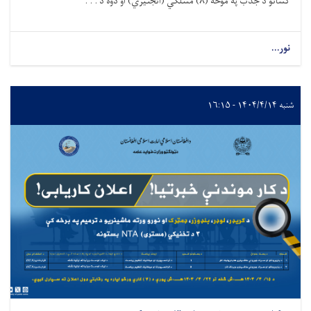
کسانو د جذب په موخه (
۸)
مسلكي (انجنيري) او دوه د . . .
نور...
شنبه ۱۴۰۴/۴/۱۴ - ۱۶:۱۵