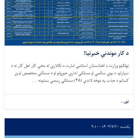
د کار موندنې خبرتیا!
ټولګټو وزارت د افغانستان اسلامي امارت د تګلارې له مخې کار اهل کار ته د
سپارلو، د يوې سالمې او مسلکي ادارې جوړولو او د مسلکي متخصص او وړ
کسانو د جذب په موخه لاندې (
۴۸)
مسلکي رسمي بستونه . . .
نور...
یکشنبه ۱۴۰۴/۷/۲۰ - ۹:۱۰