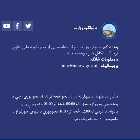
Youtube
Facebook
Twitter
د ټولګټو وزارت
پته :
د کورنیو چارو وزارت سړک ، داحصایی او معلوماتو د ملی اداړی
ترڅنګ، دکابل ښار دوهمه ناحیه
د معلومات څانګه:
بریښنالیک
: info@mopw.gov.af
د کار ساعتونه: د سهار له 08:00 بجو څخه تر 04:00 بجو پورې، چې د
پنجشنبې په ورځ د سهار له 08:00 څخه تر 01:00 بجو پورې وي.
یادونه: د غرمې له 12:00 څخه تر 01:00 بجو پورې د ډوډۍ خوړلو او د
ماسپښین د لمانځه وخت دی