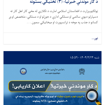
د کار موندنې خبرتیا- (۳) تخنيكي بستونه
ټو
لګټو
وزارت د افغانستان اسلامي امارت د تگلارې له مخې کار اهل کار ته
دسپارلو ديوې سالمې او مسلکي ادارې د جوړلو او د مسلکي، متخصص او وړ
کسانو د جذب
په
موخه د ترانسپورت او ميخانيکي سمون . . .
نور...
شنبه ۱۴۰۴/۳/۲۴ - ۱۵:۵۹