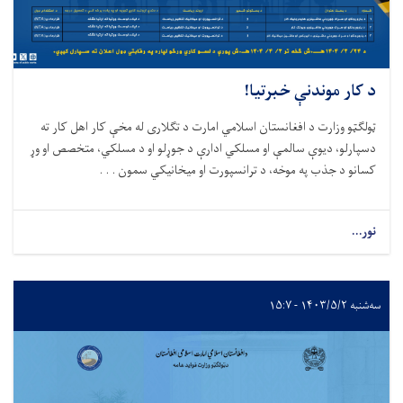
د کار موندنې خبرتیا!
ټولګټو وزارت د افغانستان اسلامي امارت د تګلاری له مخې کار اهل کار ته
دسپارلو، دیوې سالمې او مسلکي ادارې د جوړلو او د مسلکي، متخصص او وړ
کسانو د جذب په موخه، د ترانسپورت او میخانیکي سمون . . .
نور...
سه‌شنبه ۱۴۰۳/۵/۲ - ۱۵:۷