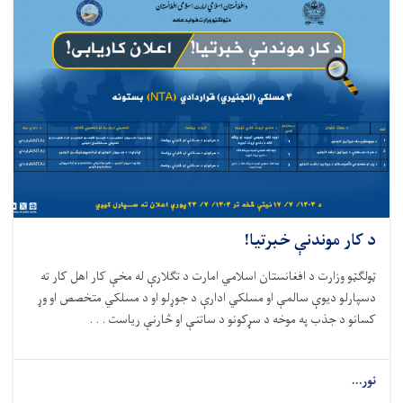
د کار موندنې خبرتیا!
ټولگټو وزارت د افغانستان اسلامي امارت د تگلارې له مخې کار اهل کار ته
دسپارلو دیوې سالمې او مسلکي ادارې د جوړلو او د مسلکي متخصص او وړ
کسانو د جذب په موخه د سړکونو د ساتنې او څارنې ریاست . . .
نور...