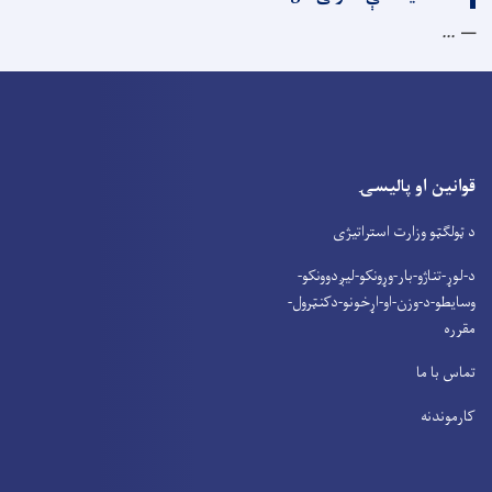
...
قوانین او پالیسۍ
د ټولګټو وزارت استراتیژی
د-لوړ-تناژو-بار-وړونکو-لیږدوونکو-
وسایطو-د-وزن-او-اړخونو-دکنټرول-
مقرره
تماس با ما
کارموندنه