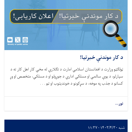
د کار موندنې خبرتیا!
ټولګټو وزارت د افغانستان اسلامي امارت د تګلارې له مخې کار اهل کار ته د
سپارلو، د یوې سالمې او مسلکي اداري د جوړولو او د مسلکي، متخصص او وړ
کسانو د جذب په موخه، د سړکونو د خوندیتوب او تم . . .
نور...
شنبه ۱۴۰۳/۴/۳۰ - ۱۱:۳۷