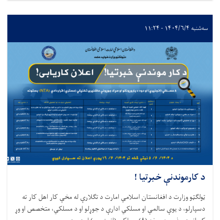
سه‌شنبه ۱۴۰۴/۶/۴ - ۱۱:۲۴
د کارموندنې خبرتیا !
ټولګټو وزارت د افغانستان اسلامي امارت د تگلارې له مخې کار اهل کار ته
دسپارلو، د يوې سالمې او مسلکي ادارې د جوړلو او د مسلکي، متخصص او وړ