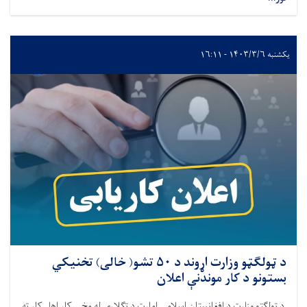
یکشنبه ۱۴۰۳/۳/۶ - ۱۶:۱۱
د ټولګټو وزارت اړوند د ۵۰ تشو( خالی) تخنيکي
بستونو د کار موندنې اعلان
د تو
لګتو
وزارت د افغانستان اسلامي امارت د
تګلاری
له مخی کار اهل کار ته