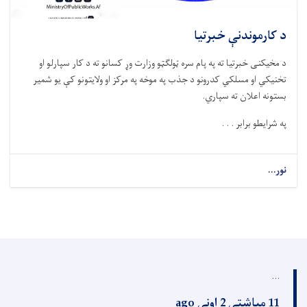
د کارموندنې خبرتیا
د مخیکنی خبرتیا ته په پام سره ټولګټو وزارت وړ کسانو ته د کار سپارلو او
تخنیکي او مسلکي کدرونو د جذب په موخه په مرکز او ولایتونو کې یو شمیر
بستونه اعلان ته سپاري
.
په شرایطو برابر . . .
نور...
...
11 میاشتې 2 اونی ago