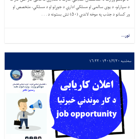
د سپارلو، د یوی سالمی او مسلکي اداري د جوړلو او د مسلکي، متخصص او
ور کسانو د جذب په موخه لاندي (
۵۰)
تش بستونه د . . .
نور...
سه‌شنبه ۱۴۰۱/۲/۲۰ - ۱۶:۲۲