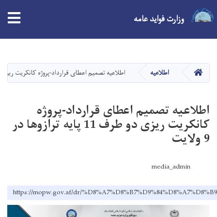
وزارت فواید عامه
Skip
to
main
صفحه اصلی
اطلاعیه
اطلاعیه تصمیم اعطای قرارداد-پروژه کانکریت ریزی دو طرف 11 پایه ترازوه
content
اطلاعیه تصمیم اعطای قرارداد-پروژه
کانکریت ریزی دو طرف 11 پایه ترازوها در
9 ولایت
media_admin
https://mopw.gov.af/dr/%D8%A7%D8%B7%D9%84%D8%A