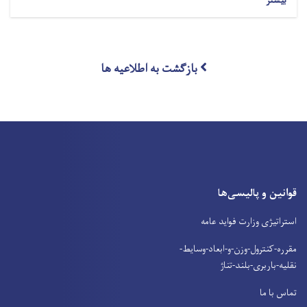
بیشتر
بازگشت به اطلاعیه ها
قوانین و پالیسی‌ها
استراتیژی وزارت فواید عامه
مقرره-کنترول-وزن-و-ابعاد-وسایط-
نقلیه-باربری-بلند-تناژ
تماس با ما