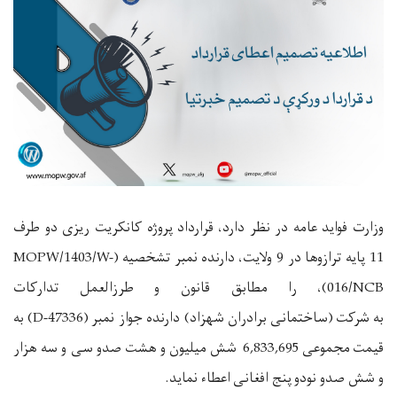
وزارت فواید عامه در نظر دارد، قرارداد
پروژه کانکریت ریزی دو طرف
11 پایه ترازوها در 9 ولایت
،
دارنده نمبر تشخصیه
(
MOPW/1403/W-
016/NCB
)،
را مطابق قانون و طرزالعمل تدارکات
به
شرکت
(
ساختمانی
برادران شهزاد
) دارنده جواز نمبر
(
D-47336
)
به
قیمت
مجموعی
6,833,695
شش میلیون و هشت صدو سی و سه هزار
و شش صدو نودو
پنج افغانی
اعطاء نماید.