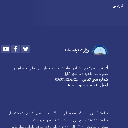
کاریابی
Youtube
Facebook
Twitter
وزارت فواید عامه
آدر س
: سرک وزارت امور داخله سابقه. جوار اداره ملی احصائیه و
معلومات . ناحیه دوم شهر کابل
شماره های تماس :
0093744252722
ایمیل :
info@mopw.gov.af
ساعت کاری : ۰۸:۰۰ صبح الی ۰۴:۰۰ بعد از ظهر که روز پنجشنبه از
ساعت ۰۸:۰۰ صبح الی ساعت ۰۱:۰۰ ظهر میباشد
نوت: از ساعت ۱۲:۰۰ الی ۰۱:۰۰ ظهر وقت صرف طعام و نماز ظهر