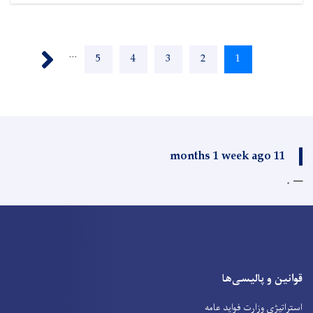
Pagination
Next ›
…
Page
5
Page
4
Page
3
Page
2
Current
1
page
11 months 1 week ago
.
قوانین و پالیسی‌ها
استراتیژی وزارت فواید عامه