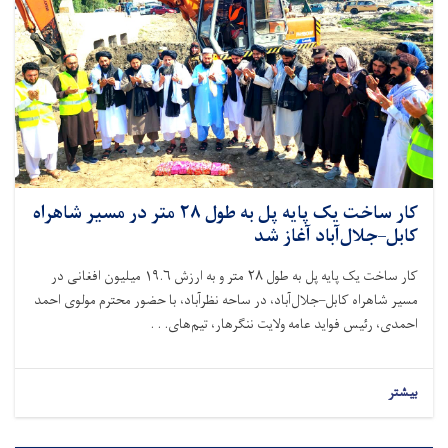
کار ساخت یک پایه پل به طول ۲۸ متر در مسیر شاهراه
کابل–جلال‌آباد آغاز شد
کار ساخت یک پایه پل به طول
۲۸
متر و به ارزش
۱۹.۶
میلیون افغانی در
مسیر شاهراه کابل–جلال‌آباد، در ساحه نظرآباد، با حضور محترم مولوی احمد
احمدی، رئیس فواید عامه ولایت ننگرهار، تیم‌های. . .
بیشتر