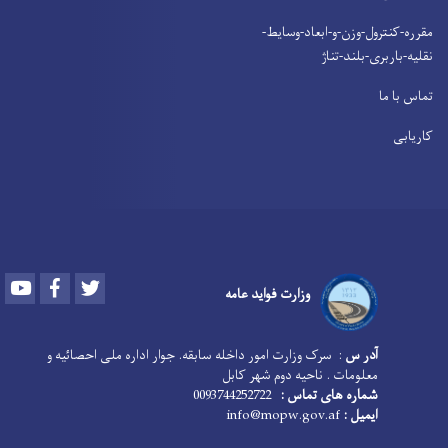
مقرره-کنترول-وزن-و-ابعاد-وسایط-
نقلیه-باربری-بلند-تناژ
تماس با ما
کاریابی
Youtube
Facebook
Twitter
وزارت فواید عامه
آدر س
: سرک وزارت امور داخله سابقه. جوار اداره ملی احصائیه و
معلومات . ناحیه دوم شهر کابل
شماره های تماس :
0093744252722
ایمیل :
info@mopw.gov.af