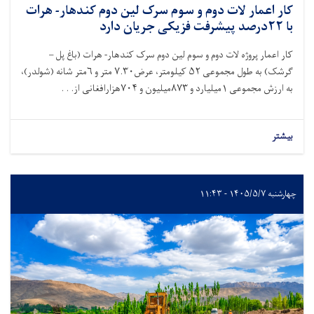
کار اعمار لات دوم و سوم سرک لین دوم کندهار- هرات
با ۲۲درصد پیشرفت فزیکی جریان دارد
کار اعمار پروژه لات دوم و سوم لین دوم سرک کندهار- هرات (باغ پل –
ګرشک) به طول مجموعی ۵۲ کیلومتر، عرض۷.۳۰ متر و ۶متر شانه (شولدر)،
به ارزش مجموعی ۱میلیارد و ۸۷۳میلیون و ۷۰۴هزارافغانی از. . .
بیشتر
چهارشنبه ۱۴۰۵/۵/۷ - ۱۱:۴۳