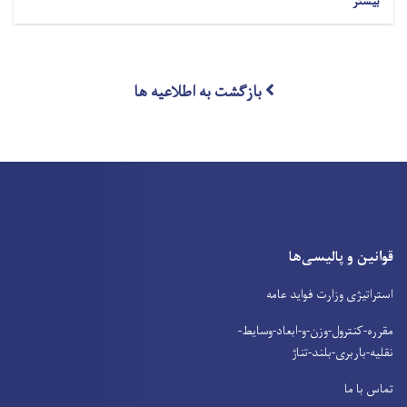
بیشتر
بازگشت به اطلاعیه ها
قوانین و پالیسی‌ها
استراتیژی وزارت فواید عامه
مقرره-کنترول-وزن-و-ابعاد-وسایط-
نقلیه-باربری-بلند-تناژ
تماس با ما