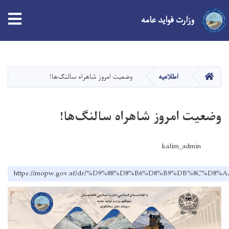
وزارت فواید عامه
Skip
to
main
صفحه اصلی
اطلاعیه
وضعیت امروز شاهراه سالنگ‌ها!
content
وضعیت امروز شاهراه سالنگ‌ها!
kalim_admin
https://mopw.gov.af/dr/%D9%88%D8%B6%D8%B9%DB%8C%