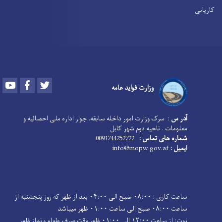
کاریابی
Youtube
Facebook
Twitter
وزارت فواید عامه
آدر س
: سرک وزارت امور داخله سابقه. جوار اداره ملی احصائیه و
معلومات . ناحیه دوم شهر کابل
شماره های تماس :
0093744252722
ایمیل :
info@mopw.gov.af
ساعت کاری : ۰۸:۰۰ صبح الی ۰۴:۰۰ بعد از ظهر که روز پنجشنبه از
ساعت ۰۸:۰۰ صبح الی ساعت ۰۱:۰۰ ظهر میباشد
نوت: از ساعت ۱۲:۰۰ الی ۰۱:۰۰ ظهر وقت صرف طعام و نماز ظهر