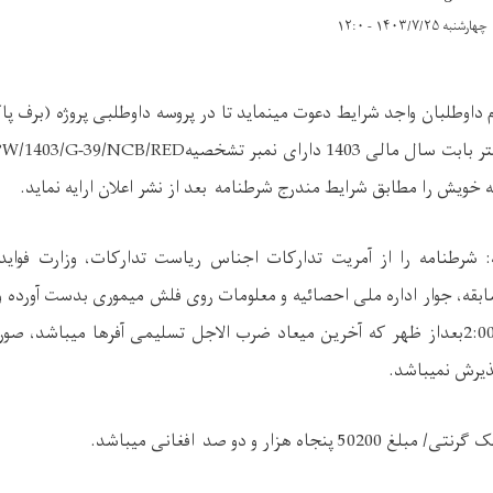
چهارشنبه ۱۴۰۳/۷/۲۵ - ۱۲:۰
ام داوطلبان واجد شرایط دعوت مینماید تا در پروسه داوطلبی پروژه
دارای نمبر تشخصیه
W/1403/G-39/NCB/RED
 خویش را مطابق شرایط مندرج شرطنامه بعد از نشر اعلان ارایه نماید.
شرطنامه را از آمریت تدارکات اجناس ریاست تدارکات، وزارت فوایدع
بقه، جوار اداره ملی احصائیه و معلومات روی فلش میموری بدست آورده و 
بعداز ظهر که آخرین میعاد ضرب الاجل
تسلیمی آفرها میباشد، صور
پذیرش نمیباشد.
نک گرنتی/ مبلغ
50200
پنجاه هزار و دو صد افغانی
میباشد.