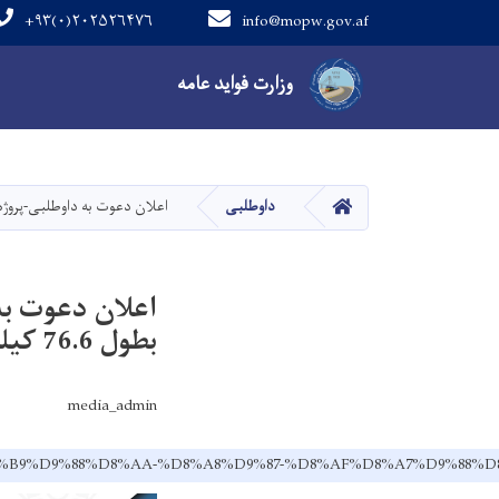
+۹۳(۰)۲۰۲۵۲۶۴۷۶
info@mopw.gov.af
Main navigation
وزارت فواید عامه
صفحه اصلی
داوطلبی
اعلان دعوت به داوطلبی-پروژه (برف پاکی ولایت پنجشیر
بطول 76.6 کیلومتر برای سال مالی 1403).
media_admin
%D8%AF%D8%B9%D9%88%D8%AA-%D8%A8%D9%87-%D8%AF%D8%A7%