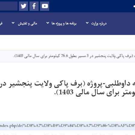
Twitter
Facebook
Youtube
Search
درباره وزارت
برنامه ها و پروژه ها
مالی و تفتیش
فر
Skip
to
main
 در 3 مسیر بطول 76.6 کیلومتر برای سال مالی 1403).
content
ov.af/index.php/dr/%D8%A7%D8%B9%D9%84%D8%A7%D9%86-