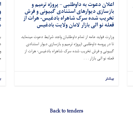
اعلان دعوت به داوطلبی – پروژه ترمیم و
ا
بازسازی دیوارهای استنادی گبیونی و فرش
و
تخریب شده سرک شاهراه بادغیس- هرات از
ب
قعله نو الی بازار لامان ولایت بادغیس
م
وزارت فواید عامه از تمام داوطلبان واجد شرایط دعوت مینماید
ب
تا در پروسه داوطلبی (
پروژه ترمیم و بازسازی دیوار استنادی
د
گبیونی و فرش تخریب شده سرک شاهراه بادغیس- هرات از
و
قعله نو الی بازار . . .
م
بیشتر
ب
Back to tenders