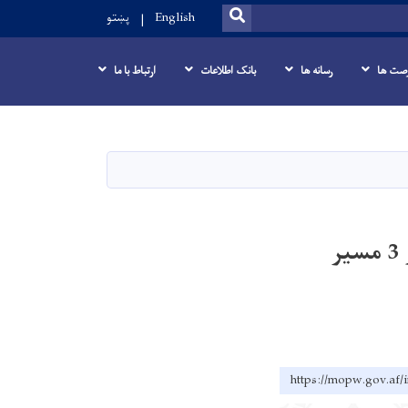
SEARCH
English
پښتو
صت ها
رسانه ها
بانک اطلاعات
ارتباط با ما
اعلان دعوت به داوطلبی-پروژه (برف پاکی ولایت پنجشیر در 3 مسیر
https://mopw.g