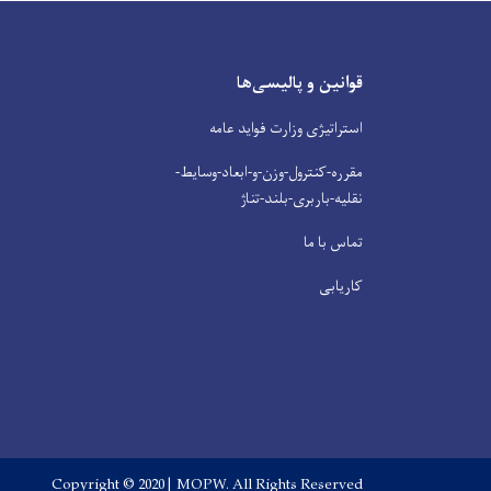
قوانین و پالیسی‌ها
استراتیژی وزارت فواید عامه
مقرره-کنترول-وزن-و-ابعاد-وسایط-
نقلیه-باربری-بلند-تناژ
تماس با ما
کاریابی
Copyright © 2020 | MOPW. All Rights Reserved