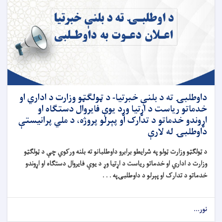
داوطلبۍ ته د بلنې خبرتیا- د ټولګټو وزارت د اداري او
خدماتو ریاست د اړتیا وړد یوې فایروال دستګاه او
اړوندو خدماتو د تدارک او پېرلو پروژه، د ملي پرانیستې
داوطلبۍ له لارې
د ټولګټو وزارت ټولو په شرایطو برابرو داوطلبانو ته بلنه ورکوي چې د ټولګټو
وزارت د اداري او خدماتو ریاست د اړتیا وړ د یوې فایروال دستګاه او اړوندو
خدماتو د تدارک او پېرلو د داوطلبۍپه . . .
نور...