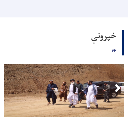
خپرونې
نور