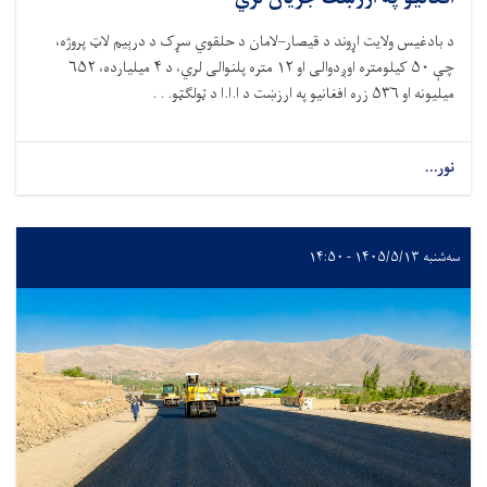
د بادغیس ولایت اړوند د قیصار–لامان د حلقوي سړک د درېیم لاټ پروژه،
چې ۵۰ کیلومتره اوږدوالی او ۱۲ متره پلنوالی لري، د ۴ میلیارده، ۶۵۲
میلیونه او ۵۳۶ زره افغانیو په ارزښت د ا.ا.ا د ټولګټو. . .
نور...
سه‌شنبه ۱۴۰۵/۵/۱۳ - ۱۴:۵۰