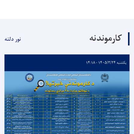
کارموندنه
نور دلته
یکشنبه ۱۴۰۵/۳/۲۴ - ۱۴:۱۸