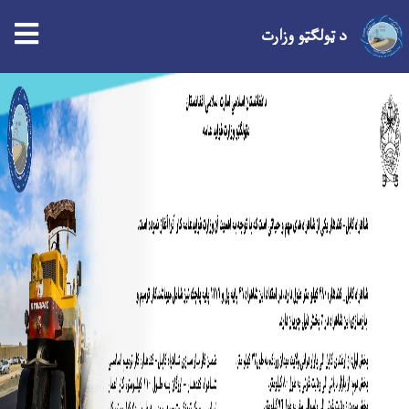
د ټولګټو وزارت
اصلي
منځپانګه
دانګل