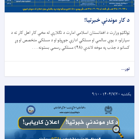
د کار موندنې خبرتیا!
ټولګټو وزارت د افغانستان اسلامي امارت د تګلارې له مخې کار اهل کار ته د
سپارلو، د يوې سالمې او مسلکي ادارې جوړولو او د مسلکي متخصص او وړ
کسانو د جذب په موخه لاندې (
۴۸)
مسلکي رسمي بستونه . . .
نور...
یکشنبه ۱۴۰۴/۷/۲۰ - ۹:۱۰