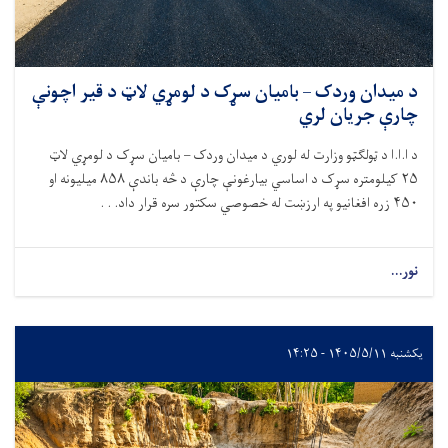
د میدان وردک – بامیان سړک د لومړي لاټ د قیر اچونې
چارې جریان لري
د ا.ا.ا د ټولګټو وزارت له لوري د میدان وردک – بامیان سړک د لومړي لاټ
۲۵
کیلومتره سړک د اساسي بیارغونې چارې د څه باندې
۸۵۸
میلیونه او
۴۵۰
زره افغانیو په ارزښت له خصوصي سکتور سره قرار داد. . .
نور...
یکشنبه ۱۴۰۵/۵/۱۱ - ۱۴:۲۵