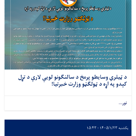
د ټیلري وسایطو پرمخ د سالنګونو لویې لارې د تړل
کېدو په اړه د ټولګټو وزارت خبرتیا!
نور...
یکشنبه ۱۴۰۵/۱/۲۳ - ۱۵:۴۳