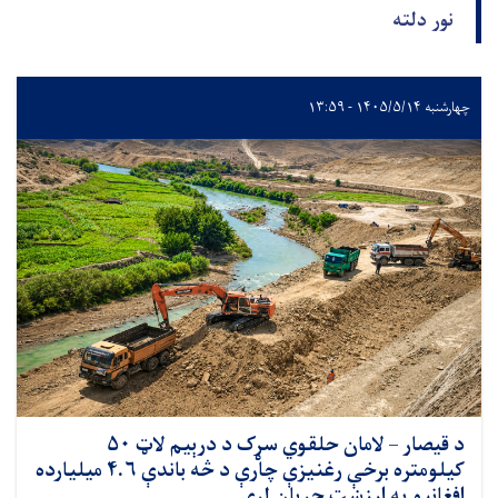
نور دلته
چهارشنبه ۱۴۰۵/۵/۱۴ - ۱۳:۵۹
د قیصار – لامان حلقوي سړک د درېیم لاټ ۵۰
کیلومتره برخې رغنیزې چارې د څه باندې ۴.۶ میلیارده
افغانیو په ارزښت جریان لري