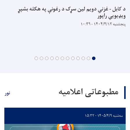
د کابل - غزني دویم لین سړک د رغونې په هکله بشپړ
ويډيويي راپور
پنجشنبه ۱۴۰۴/۴/۱۲ - ۱۰:۳۹
مطبوعاتی اعلامیه
نور
سه‌شنبه ۱۴۰۵/۴/۹ - ۱۵:۳۲