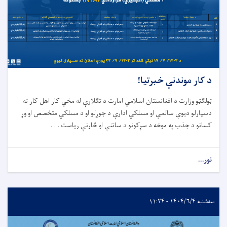
د کار موندنې خبرتیا!
ټولگټو وزارت د افغانستان اسلامي امارت د تگلارې له مخې کار اهل کار ته
دسپارلو دیوې سالمې او مسلکي ادارې د جوړلو او د مسلکي متخصص او وړ
کسانو د جذب په موخه د سړکونو د ساتنې او څارنې ریاست . . .
نور...
سه‌شنبه ۱۴۰۴/۶/۴ - ۱۱:۲۴