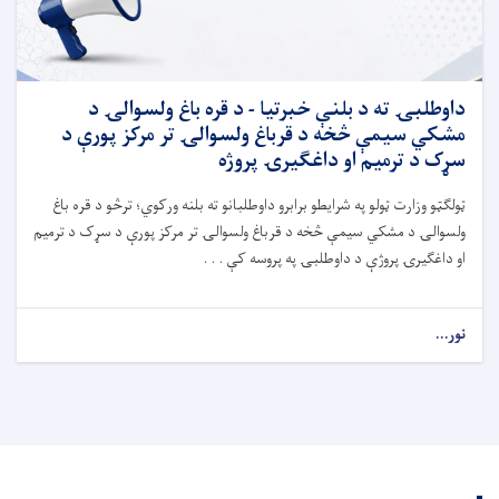
داوطلبۍ ته د بلنې خبرتیا - د قره ‌باغ ولسوالۍ د
مشکي سیمې څخه د قرباغ ولسوالۍ تر مرکز پورې د
سړک د ترمیم او داغګیرۍ پروژه
ټ
ولګټو وزارت ټولو په شرایطو برابرو داوطلبانو ته بلنه ورکوي؛ ترڅو
د قره ‌باغ
ولسوالۍ د مشکي سیمې څخه د قرباغ ولسوالۍ تر مرکز پورې د سړک د ترمیم
او داغګیرۍ
پروژې د داوطلبۍ په پروسه کې . . .
نور...