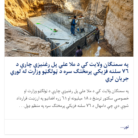
په سمنګان ولایت کې د ملا علي پل رغنیزې چارې د
۷۶ سلنه فزیکي پرمختګ سره د ټولګټو وزارت له لوري
جریان لري
په سمنګان ولایت کې د ملا علي پل رغنیزې چارې د ټولګټو وزارت او
خصوصي سکتور ترمنځ د
۱۸
میلیونه او
۶۱
زره افغانیو په ارزښت قرارداد
شوې دي چې دامهال د
۷۶
سلنه فزیکي پرمختګ سره په منظم ډول. . .
نور...