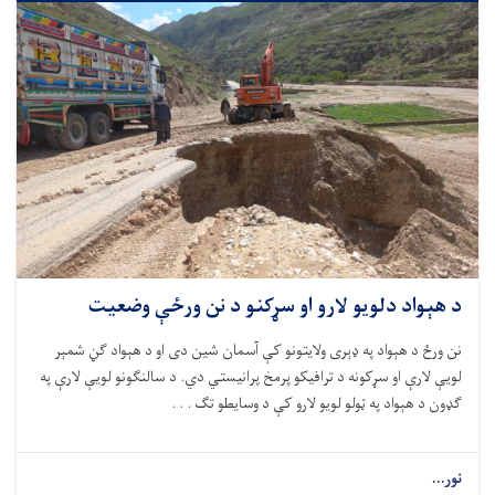
د هېواد دلویو لارو او سړکنو د نن ورځې وضعیت
نن ورځ د هېواد په ډېری ولایتونو کې آسمان شین دی او د هېواد ګڼ شمېر
لویې لارې او سړکونه د ترافیکو پرمخ پرانیستي دي. د سالنګونو لویې لارې په
ګډون د هېواد په ټولو لویو لارو کې د وسایطو تګ . . .
نور...