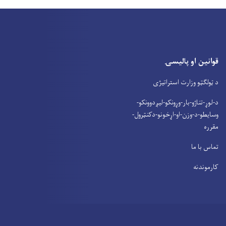
قوانین او پالیسۍ
د ټولګټو وزارت استراتیژی
د-لوړ-تناژو-بار-وړونکو-لیږدوونکو-
وسایطو-د-وزن-او-اړخونو-دکنټرول-
مقرره
تماس با ما
کارموندنه