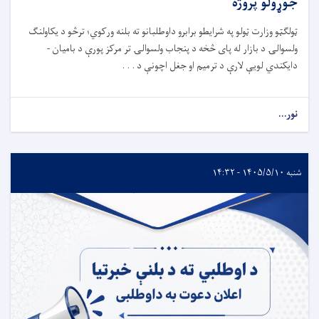
جوړولو پروژه
ټولګټو وزارت ټولو په شرایطو برابرو داوطلبانو ته بلنه ورکوي؛ ترڅو
د یکاولنګ
ولسوالۍ د بازار له پای څخه د پنجاب ولسوالۍ تر مرکز پورې د
بامیان -
دا
یکندي
لویې لارې د تر
میم
او جغل اچونې د . . .
نور...
شنبه ۱۴۰۵/۵/۱۰ - ۱۴:۳۲