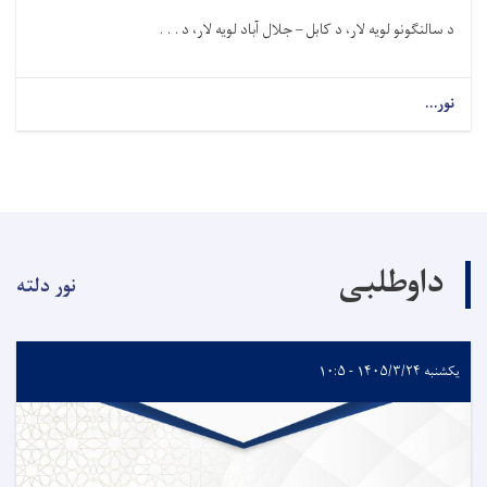
د سالنګونو لویه لار، د کابل –
جلا
ل
آباد لویه لار، د . . .
نور...
داوطلبی
نور دلته
یکشنبه ۱۴۰۵/۳/۲۴ - ۱۰:۵