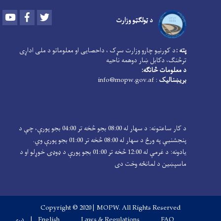
Youtube
Facebook
Twitter
د ټولګټو وزارت
پته :
د کورنیو چارو وزارت سړک ، داحصایی او معلوماتو د ملی اداړی
ترڅنګ، دکابل ښار دوهمه ناحیه
د معلومات څانګه:
بریښنالیک
: info@mopw.gov.af
د کار ساعتونه: د سهار له 08:00 بجو څخه تر 04:00 بجو پورې، چې د
پنجشنبې په ورځ د سهار له 08:00 څخه تر 01:00 بجو پورې وي.
یادونه: د غرمې له 12:00 څخه تر 01:00 بجو پورې د ډوډۍ خوړلو او د
ماسپښین د لمانځه وخت دی
Copyright © 2020 | MOPW. All Rights Reserved
FAQ
Laws & Regulations
English
دری