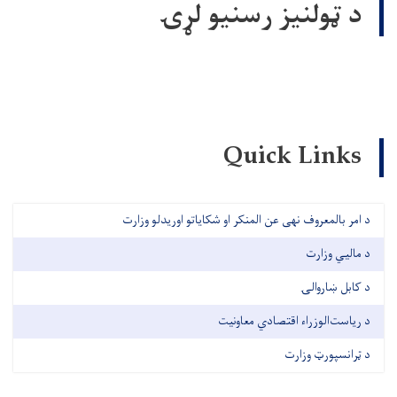
د ټولنیز رسنیو لړۍ
Quick Links
د امر بالمعروف نهی عن المنکر او شکایاتو اوریدلو وزارت
د مالیي وزارت
د کابل ښاروالۍ
د ریاست‌الوزراء اقتصادي معاونیت
د ټرانسپورټ وزارت