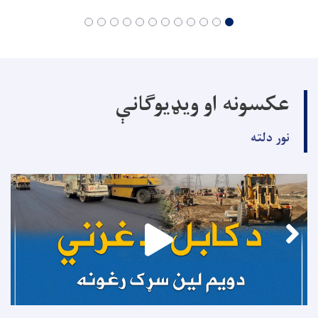
عکسونه او ویډیوګانې
نور دلته