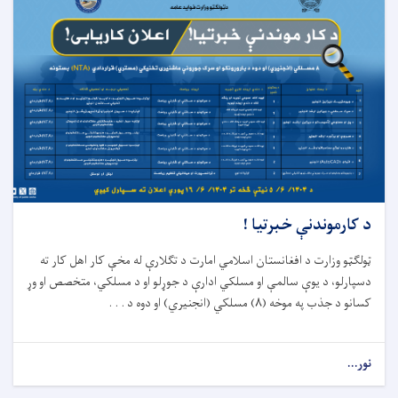
د کارموندنې خبرتیا !
ټولګټو وزارت د افغانستان اسلامي امارت د تگلارې له مخې کار اهل کار ته
دسپارلو، د يوې سالمې او مسلکي ادارې د جوړلو او د مسلکي، متخصص او وړ
کسانو د جذب په موخه (
۸)
مسلكي (انجنيري) او دوه د . . .
نور...