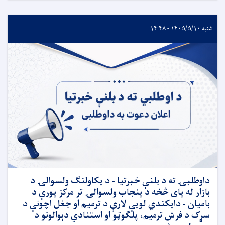
شنبه ۱۴۰۵/۵/۱۰ - ۱۴:۴۸
داوطلبۍ ته د بلنې خبرتیا - د یکاولنګ ولسوالۍ د
بازار له پای څخه د پنجاب ولسوالۍ تر مرکز پورې د
بامیان - دایکندي لویې لارې د ترمیم او جغل اچونې د
سړک د فرش ترمیم، پلګوټو او استنادي دېوالونو د