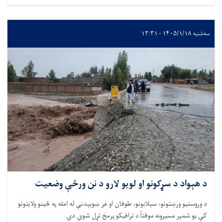
سه‌شنبه ۱۴۰۵/۱/۱۸ - ۱۳:۳۱
د هېواد د سړکونو او لویو لارو د نن ورځې وضعیت
د وروستیو ورښتونو، سېلابونو، طوفان او غر ښویېدنې له امله په ځینو ولایتونو
کې یو شمېر مسیرونه موقتاً د ترافیکو پرمخ تړل شوي دي
.