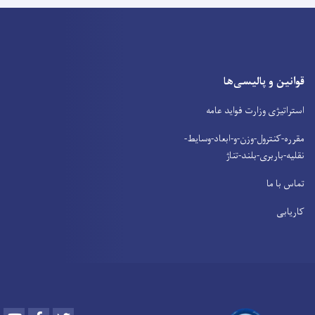
قوانین و پالیسی‌ها
استراتیژی وزارت فواید عامه
مقرره-کنترول-وزن-و-ابعاد-وسایط-
نقلیه-باربری-بلند-تناژ
تماس با ما
کاریابی