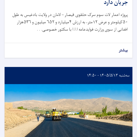
جریان دارد
پروژه اعمار لات سوم سرک حلقوی قیصار – لامان در ولایت بادغیس به طول
۵۰کیلومتر و عرض ۱۲متر، به ارزش ۴میلیارد و ۶۵۲ میلیون و ۵۳۶هزار
افغانی از سوی وزارت فوایدعامه ا.ا.ا با سکتور خصوصی. . .
بیشتر
سه‌شنبه ۱۴۰۵/۵/۱۳ - ۱۴:۵۰