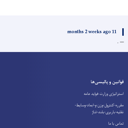
11 months 2 weeks ago
.
قوانین و پالیسی‌ها
استراتیژی وزارت فواید عامه
مقرره-کنترول-وزن-و-ابعاد-وسایط-
نقلیه-باربری-بلند-تناژ
تماس با ما