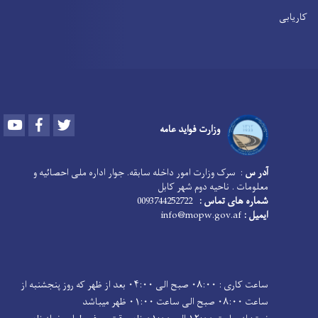
کاریابی
Youtube
Facebook
Twitter
وزارت فواید عامه
آدر س
: سرک وزارت امور داخله سابقه. جوار اداره ملی احصائیه و
معلومات . ناحیه دوم شهر کابل
شماره های تماس :
0093744252722
ایمیل :
info@mopw.gov.af
ساعت کاری : ۰۸:۰۰ صبح الی ۰۴:۰۰ بعد از ظهر که روز پنجشنبه از
ساعت ۰۸:۰۰ صبح الی ساعت ۰۱:۰۰ ظهر میباشد