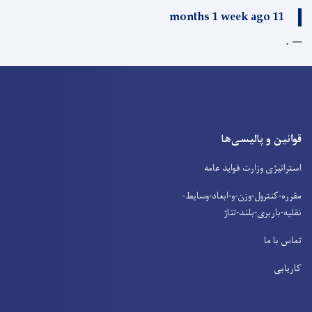
11 months 1 week ago
.
قوانین و پالیسی‌ها
استراتیژی وزارت فواید عامه
مقرره-کنترول-وزن-و-ابعاد-وسایط-
نقلیه-باربری-بلند-تناژ
تماس با ما
کاریابی