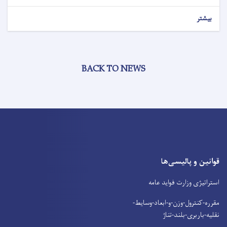
بیشتر
BACK TO NEWS
قوانین و پالیسی‌ها
استراتیژی وزارت فواید عامه
مقرره-کنترول-وزن-و-ابعاد-وسایط-
نقلیه-باربری-بلند-تناژ