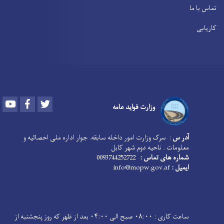
تماس با ما
کاریابی
Youtube
Facebook
Twitter
وزارت فواید عامه
آدر س
: سرک وزارت امور داخله سابقه. جوار اداره ملی احصائیه و
معلومات . ناحیه دوم شهر کابل
شماره های تماس :
0093744252722
ایمیل :
info@mopw.gov.af
ساعت کاری : ۰۸:۰۰ صبح الی ۰۴:۰۰ بعد از ظهر که روز پنجشنبه از