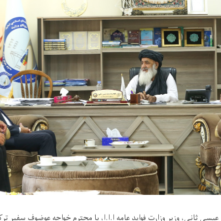
یسی ثانی، وزیر وزارت فواید عامه ا.ا.ا، با محترم خواجه عوضوف سفیر ت