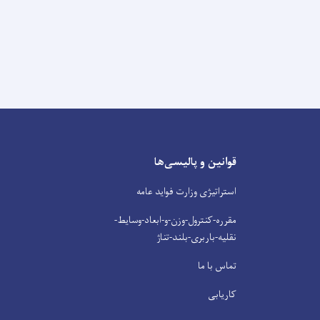
قوانین و پالیسی‌ها
استراتیژی وزارت فواید عامه
مقرره-کنترول-وزن-و-ابعاد-وسایط-
نقلیه-باربری-بلند-تناژ
تماس با ما
کاریابی