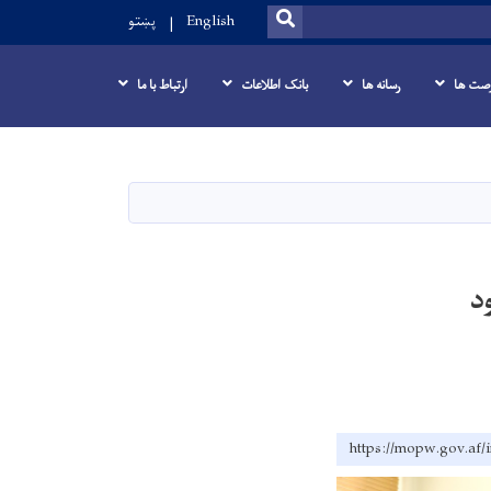
SEARCH
English
پښتو
صت ها
رسانه ها
بانک اطلاعات
ارتباط با ما
د
https://mopw.g