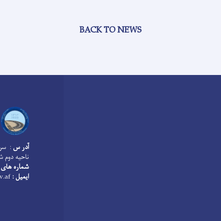
BACK TO NEWS
آدر س
: سرک
ناحیه دوم ش
شماره های 
ایمیل :
info@mopw.gov.af