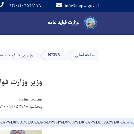
+۹۳(۰)۲۰۲۵۲۶۴۷۶
info@mopw.gov.af
Main navigation
وزارت فواید عامه
صفحه اصلی
NEWS
وزیر وزارت فواید عامه
وزیر وزارت فوا
kalim_admin
پنجشنبه ۱۴۰۵/۴/۱۸ - ۸:۴۰
%D8%B2%D8%A7%D8%B1%D8%AA-%D9%81%D9%88%D8%A7%DB%8C%