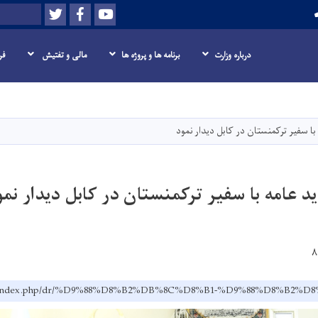
Twitter
Facebook
Youtube
Search
درباره وزارت
برنامه ها و پروژه ها
مالی و تفتیش
فر
Skip
to
main
 با سفیر ترکمنستان در کابل دیدار نمود
content
ید عامه با سفیر ترکمنستان در کابل دیدار نمو
ov.af/index.php/dr/%D9%88%D8%B2%DB%8C%D8%B1-%D9%88