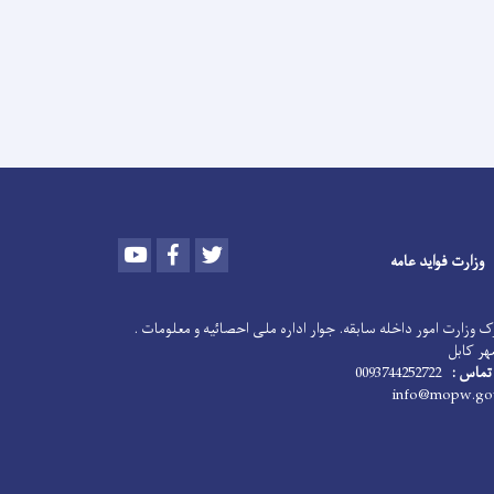
Youtube
Facebook
Twitter
وزارت فواید عامه
 وزارت امور داخله سابقه. جوار اداره ملی احصائیه و معلومات .
هر کابل
تماس :
0093744252722