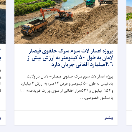
پروژه اعمار لات سوم سرک حلقوی قیصار –
ک
لامان به طول ۵۰ کیلومتر به ارزش بیش از
ب
۴.۶میلیارد افغانی جریان دارد
پ
پروژه اعمار لات سوم سرک حلقوی قیصار – لامان در ولایت
و
بادغیس به طول ۵۰کیلومتر و عرض ۱۲متر، به ارزش ۴میلیارد
ا
و ۶۵۲ میلیون و ۵۳۶هزار افغانی از سوی وزارت فوایدعامه ا.ا.ا
ق
با سکتور خصوصی. . .
بیشتر
ب