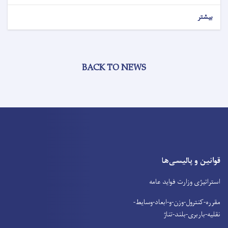
بیشتر
BACK TO NEWS
قوانین و پالیسی‌ها
استراتیژی وزارت فواید عامه
مقرره-کنترول-وزن-و-ابعاد-وسایط-
نقلیه-باربری-بلند-تناژ