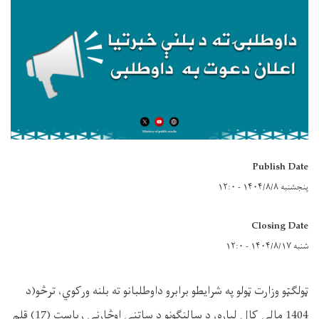
Publish Date
پنجشنبه ۱۴۰۴/۸/۸ - ۱۲:۰
Closing Date
شنبه ۱۴۰۴/۸/۱۷ - ۱۲:۰
ټولګټو وزارت ټولو په شرايطو برابرو داوطلبانو ته بلنه ورکوي،
ترڅو(
د
1404
مالي کال لپاره، د سالنګونو د ساتنې اوڅارنې ریاست
(17)
قلم