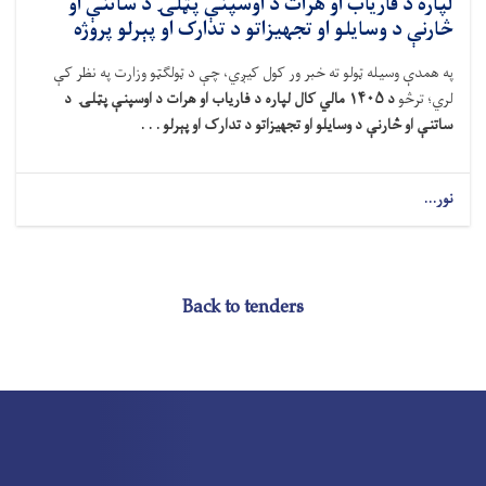
لپاره د فاریاب او هرات د اوسپنې پټلۍ د ساتنې او
څارنې د وسایلو او تجهیزاتو د تدارک او پېرلو پروژه
په همدې وسیله
ټولو ته خبر ور کول کیږي، چې
د ټولګټو وزارت په نظر کې
لري
؛ ترڅو
د
۱۴۰۵
مالي کال لپاره د فاریاب او هرات د اوسپنې پټلۍ
د
ساتنې او
څارنې
د وسایلو او تجهیزاتو د تدارک او
پېرلو . . .
نور...
Back to tenders