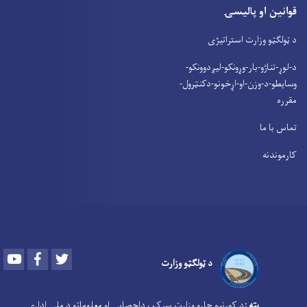
قوانین او پالیسۍ
د ټولګټو وزارت استراتیژی
د-لوړ-تناژو-بار-وړونکو-لیږدوونکو-
وسایطو-د-وزن-او-اړخونو-دکنټرول-
مقرره
تماس با ما
کارموندنه
Youtube
Facebook
Twitter
د ټولګټو وزارت
پته :
د کورنیو چارو وزارت سړک ، داحصایی او معلوماتو د ملی اداړی