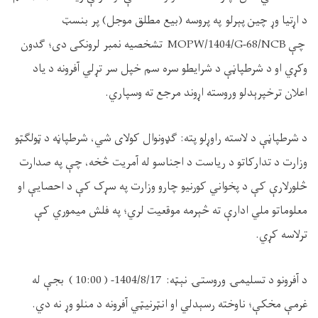
د اړتیا وړ چین
پېرلو
په پروسه
(بیع مطلق موجل) پر بنسټ
چې
MOPW/1404/G-68/NCB
تشخصیه نمبر لرونکی دی؛ ګدون
وکړي او د شرطپاڼې د شرايطو سره سم خپل سر تړلي آفرونه د یاد
اعلان ترخپرېدلو وروسته اړوند مرجع ته وسپاري.
د شرطپاڼې د لاسته راوړلو پته: ګډونوال کولای شي، شرطپاڼه د ټولګټو
وزارت د تدارکاتو د رياست د اجناسو له آمريت څخه، چې په صدارت
څلور‌لارې کې د پخواني کورنيو چارو وزارت په سړک کې د احصایې او
معلوماتو ملي ادارې ته څېرمه موقعيت لري؛ په فلش ميموري کې
ترلاسه کړي.
د آفرونو د تسليمۍ وروستۍ نېټه: 1404/8/17
- ( 10:00 ) بجې له
غرمې مخکې؛ ناوخته رسېدلي او انټرنيټي آفرونه د منلو وړ نه دي.