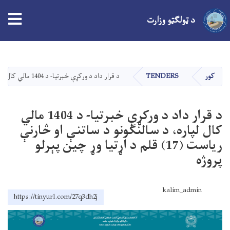
د ټولګټو وزارت
اصلي
منځپانګه
دانګل
کور
TENDERS
د قرار داد د ورکړې خبرتیا- د 1404 مالي کال لپاره، د سالنګونو د ساتنې او څارنې ریاست (17) قلم د اړتیا وړ چین پېرلو پروژه
د قرار داد د ورکړې خبرتیا- د 1404 مالي
کال لپاره، د سالنګونو د ساتنې او څارنې
ریاست (17) قلم د اړتیا وړ چین پېرلو
پروژه
kalim_admin
https://tinyurl.com/27q3dh2j