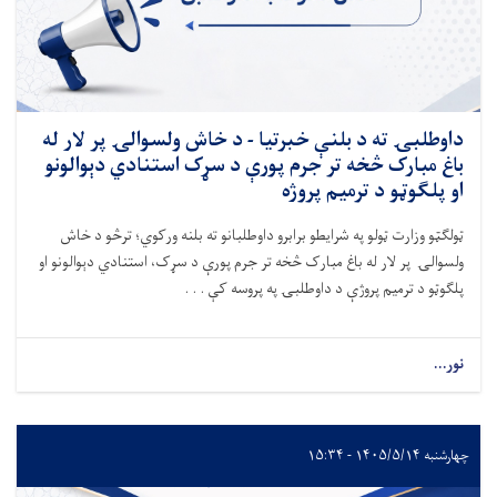
داوطلبۍ ته د بلنې خبرتیا - د خاش ولسوالۍ پر لار له
باغ مبارک څخه تر جرم پورې د سړک استنادي دېوالونو
او پلګوټو د ترمیم پروژه
ټولګټو وزارت ټولو په شرایطو برابرو داوطلبانو ته بلنه ورکوي؛ ترڅو د خاش
ولسوالۍ پر لار له باغ مبارک څخه تر جرم پورې د سړک، استنادي دېوالونو او
پلګوټو د ترمیم پروژې د داوطلبۍ په پروسه کې . . .
نور...
چهارشنبه ۱۴۰۵/۵/۱۴ - ۱۵:۳۴