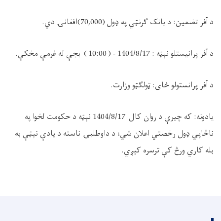
د آفر تضمین: د بانک ګرنټي په ډول
(
70,000
)
افغانۍ دي.
د آفر پرانيستلو نېټه : 1404/8/17
- ( 10:00 ) بجې له غرمې مخکې.
د آفر پرانستولو ځای: ټولګټو وزارت.
يادونه: که چيرې د روان کال
1404/8/17
نېټه د حکومت لخوا په
ناڅاپي ډول رخصتي اعلان شي؛ د داوطلبۍ ناسته د یادې نېټې به
بله کاري ورڅ کې ترسره کېږي.