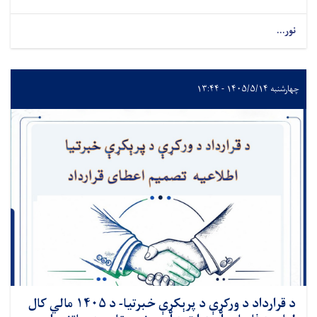
نور...
چهارشنبه ۱۴۰۵/۵/۱۴ - ۱۳:۴۴
د قرارداد د ورکړې د پرېکړې خبرتیا- د ۱۴۰۵ مالي کال