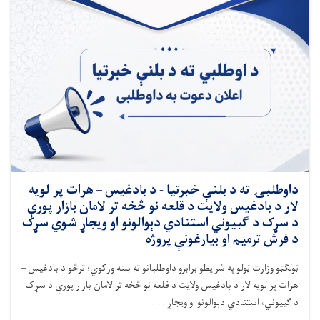
داوطلبۍ ته د بلنې خبرتیا - د بادغیس – هرات پر لویه
لار د بادغیس ولایت د قلعه ‌نو څخه تر لامان بازار پورې
د سړک د ګبیوني استنادي دېوالونو او ویجاړ شوي سړک‌
د فرش ترمیم او بیارغونې پروژه
ټولګټو وزارت ټولو په شرایطو برابرو داوطلبانو ته بلنه ورکوي؛ ترڅو
د بادغیس –
هرات پر لویه لار د بادغیس ولایت د قلعه ‌نو څخه تر لامان بازار پورې د سړک
د ګبیوني
،
استنادي دېوالونو او ویجاړ . . .