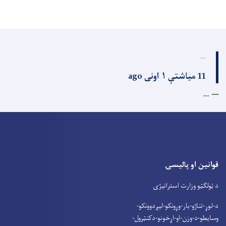
...
11 میاشتې ۱ اونی ago
...
قوانین او پالیسۍ
د ټولګټو وزارت استراتیژی
د-لوړ-تناژو-بار-وړونکو-لیږدوونکو-
وسایطو-د-وزن-او-اړخونو-دکنټرول-