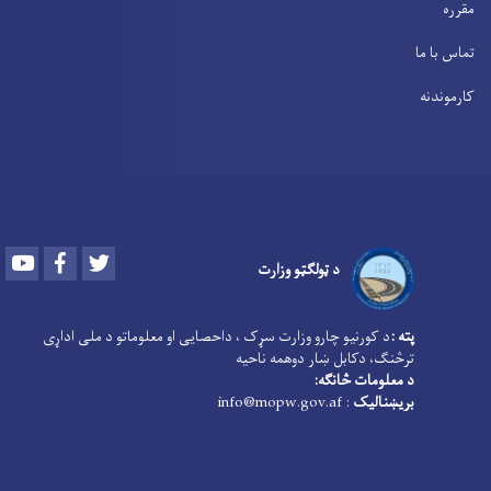
مقرره
تماس با ما
کارموندنه
Youtube
Facebook
Twitter
د ټولګټو وزارت
پته :
د کورنیو چارو وزارت سړک ، داحصایی او معلوماتو د ملی اداړی
ترڅنګ، دکابل ښار دوهمه ناحیه
د معلومات څانګه:
بریښنالیک
: info@mopw.gov.af