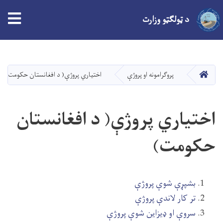
tion
د ټولګټو وزارت
اصلي
منځپانګه
دانګل
کور
پروګرامونه او پروژې
اختیاري پروژې( د افغانستان حکومت)
اختیاري پروژې( د افغانستان
حکومت)
بشپړې شوې پروژې
تر کار لاندې پروژې
سروې او ډیزاین شوې پروژې