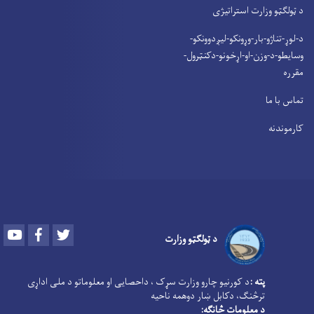
د ټولګټو وزارت استراتیژی
د-لوړ-تناژو-بار-وړونکو-لیږدوونکو-
وسایطو-د-وزن-او-اړخونو-دکنټرول-
مقرره
تماس با ما
کارموندنه
Youtube
Facebook
Twitter
د ټولګټو وزارت
پته :
د کورنیو چارو وزارت سړک ، داحصایی او معلوماتو د ملی اداړی
ترڅنګ، دکابل ښار دوهمه ناحیه
د معلومات څانګه: