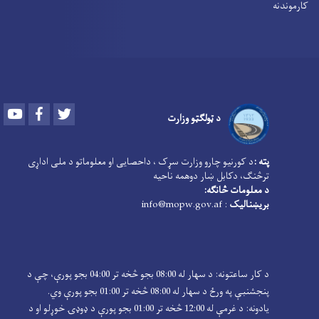
کارموندنه
Youtube
Facebook
Twitter
د ټولګټو وزارت
پته :
د کورنیو چارو وزارت سړک ، داحصایی او معلوماتو د ملی اداړی
ترڅنګ، دکابل ښار دوهمه ناحیه
د معلومات څانګه:
بریښنالیک
: info@mopw.gov.af
د کار ساعتونه: د سهار له 08:00 بجو څخه تر 04:00 بجو پورې، چې د
پنجشنبې په ورځ د سهار له 08:00 څخه تر 01:00 بجو پورې وي.
یادونه: د غرمې له 12:00 څخه تر 01:00 بجو پورې د ډوډۍ خوړلو او د