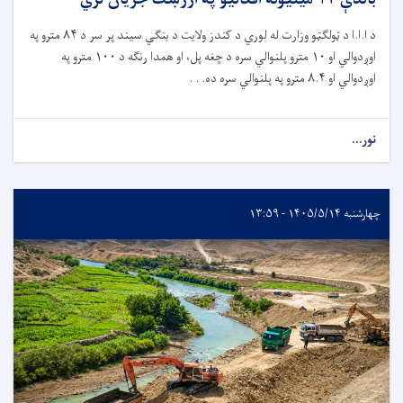
باندې ۱۲ میلیونه افغانیو په ارزښت جریان لري
د ا.ا.ا د ټولګټو وزارت له لوري د کندز ولایت د بنګي سیند پر سر د
۸۴
مترو په
اوږدوالي او
۱۰
مترو پلنوالي سره د چغه پل، او همدا رنګه د
۱۰۰
مترو په
اوږدوالي او
۸.۴
مترو په پلنوالي سره ده. . .
نور...
چهارشنبه ۱۴۰۵/۵/۱۴ - ۱۳:۵۹