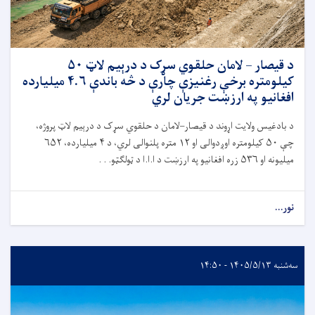
د قیصار – لامان حلقوي سړک د درېیم لاټ ۵۰
کیلومتره برخې رغنیزې چارې د څه باندې ۴.۶ میلیارده
افغانیو په ارزښت جریان لري
د بادغیس ولایت اړوند د قیصار–لامان د حلقوي سړک د درېیم لاټ پروژه،
چې ۵۰ کیلومتره اوږدوالی او ۱۲ متره پلنوالی لري، د ۴ میلیارده، ۶۵۲
میلیونه او ۵۳۶ زره افغانیو په ارزښت د ا.ا.ا د ټولګټو. . .
نور...
سه‌شنبه ۱۴۰۵/۵/۱۳ - ۱۴:۵۰