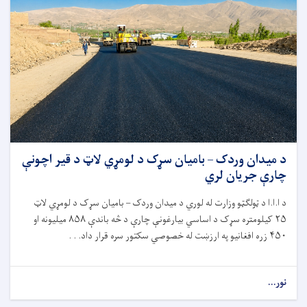
د میدان وردک – بامیان سړک د لومړي لاټ د قیر اچونې
چارې جریان لري
د ا.ا.ا د ټولګټو وزارت له لوري د میدان وردک – بامیان سړک د لومړي لاټ
۲۵
کیلومتره سړک د اساسي بیارغونې چارې د څه باندې
۸۵۸
میلیونه او
۴۵۰
زره افغانیو په ارزښت له خصوصي سکتور سره قرار داد. . .
نور...