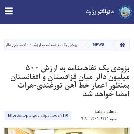
د ټولګټو وزارت
اصلي
منځپانګه
دانګل
کور
NEWS
بزودی يک تفاهمنامه‌ به ارزش ۵۰۰ میلیون دالر میان قزاقستان و افغانستان بمنظور اعمار خط آهن تورغندی-هرات امضا خواهد شد
بزودی يک تفاهمنامه‌ به ارزش ۵۰۰
میلیون دالر میان قزاقستان و افغانستان
بمنظور اعمار خط آهن تورغندی-هرات
امضا خواهد شد
kalim_admin
https://mopw.gov.af/ps/node/3190
شنبه ۱۴۰۴/۴/۲۱ - ۹:۸