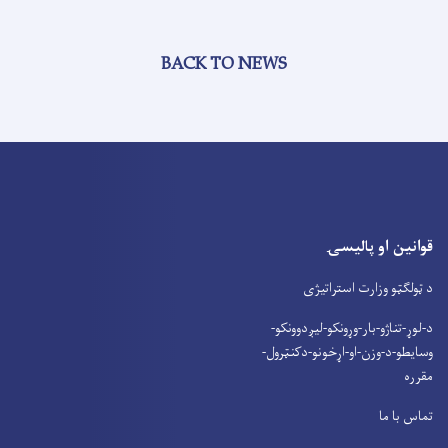
BACK TO NEWS
قوانین او پالیسۍ
د ټولګټو وزارت استراتیژی
د-لوړ-تناژو-بار-وړونکو-لیږدوونکو-
وسایطو-د-وزن-او-اړخونو-دکنټرول-
مقرره
تماس با ما