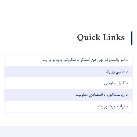
Quick Links
د امر بالمعروف نهی عن المنکر او شکایاتو اوریدلو وزارت
د مالیي وزارت
د کابل ښاروالۍ
د ریاست‌الوزراء اقتصادي معاونیت
د ټرانسپورټ وزارت