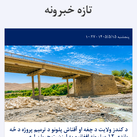
تازه خبرونه
پنجشنبه ۱۴۰۵/۵/۱۵ - ۱۰:۲۷
د کندز ولایت د چغه او آقتاش پلونو د ترمیم پروژه د څه