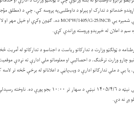
شرایطو برابرو داوطلبانو ته بلنه ورکوي چې د ټولګټو وزارت د اداري او خدماتو
 اړوندو خدماتو د تدارک او پېرلو د داوطلبۍپه پروسه کې، چې د (مطلق مؤ
نې شمېره یې
MOPW/1405/G-25/NCB
ده، ګډون وکړي او خپل مهر او لا
 سم د اعلان له خپرېدو وروسته وړاندې کړي.
نامه د ټولګټو وزارت د تدارکاتو ریاست د اجناسو د تدارکاتو له آمریت 
نیو چارو وزارت ترڅنګ، د احصائیې او معلوماتو ملي ادارې ته نږدې موقعیت
یا یې د ملي تدارکاتو ادارې د وېب‌پاڼې د اعلاناتو له برخې څخه تر لاسه 
ۍ نېټه د
۱۴۰۵/۴/۶
نېټې د سهار تر
۱۰:۰۰
بجو پورې ده. ناوخته رسېدلي 
و وړ نه دي.