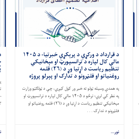
د قرارداد د ورکړې د پرېکړې خبرتیا- د ۱۴۰۵
د
مالي کال لپاره د ترانسپورټ او مېخانیکي
ج
تنظیم ریاست د اړتیا وړ د (۲۶) قلمه
پ
روغنیاتو او فلټرونو د تدارک او پېرلو پروژه
پ
په همدې وسیله
ټولو ته خبر ور کول کیږي، چې
د ټولګټو وزارت
ت
په نظر کې لري
؛ ترڅو
د ۱۴۰۵ مالي کال لپاره د ترانسپورټ او
–
مېخانیکي تنظیم ریاست د اړتیا وړ د
(
۲۶
)
قلمه
روغنیاتو
او
ګ
فلټرونو د تدارک . . .
نور...
ن