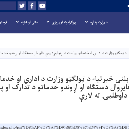
Twitter
Facebook
Youtube
لټون
د وزارت په اړه
پروګرامونه او پروژې
مالي او څارنه
فرصتو
اصلي
منځپانګه
دانګل
 د ټولګټو وزارت د اداري او خدماتو ریاست د اړتیا وړد یوې فایروال دستګاه او اړوندو خدمات
لنې خبرتیا- د ټولګټو وزارت د اداري او خدما
ایروال دستګاه او اړوندو خدماتو د تدارک او پې
داوطلبۍ له لارې
ov.af/index.php/ps/%D8%AF%D8%A7%D9%88%D8%B7%D9%84