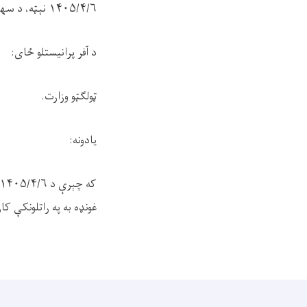
۱۴۰۵/۴/۶
نېټه، د سه
د آفر پرانیستلو ځای:
ټولګټو وزارت.
یادونه:
که چېرې د
۱۴۰۵/۴/۶
غونډه به په راتلونکې ک