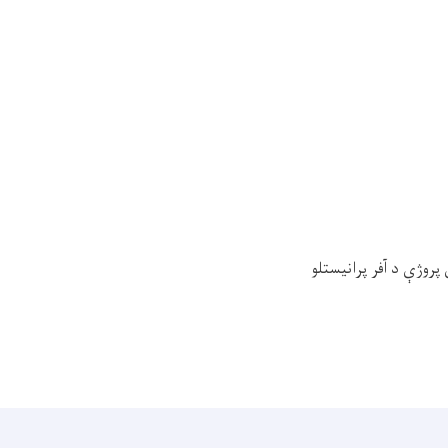
وژې د آفر پرانیستلو