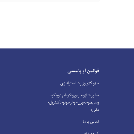
قوانین او پالیسۍ
د ټولګټو وزارت استراتیژی
د-لوړ-تناژو-بار-وړونکو-لیږدوونکو-
وسایطو-د-وزن-او-اړخونو-دکنټرول-
مقرره
تماس با ما
کارموندنه