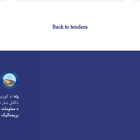
Back to tenders
پته :
د کورنی
دکابل ښار د
د معلومات څ
بریښنالیک