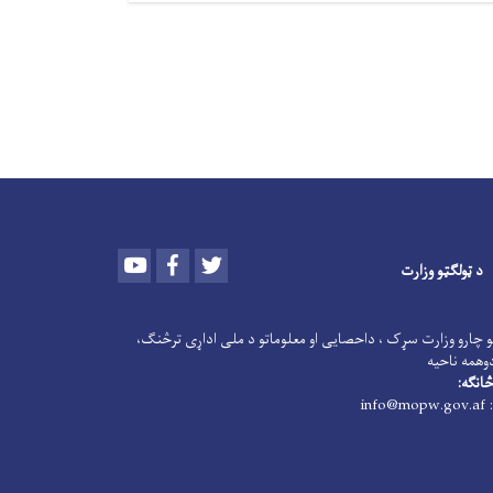
Youtube
Facebook
Twitter
د ټولګټو وزارت
و چارو وزارت سړک ، داحصایی او معلوماتو د ملی اداړی ترڅنګ،
وهمه ناحیه
انګه:
: info@mopw.gov.af