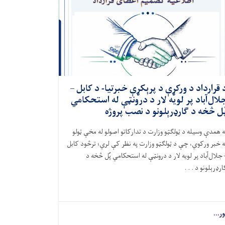
 قرارداد د ورکړې د پرېکړې خبرتیا- د کابل –
لال‌آباد پر لویه لار د درونټې له استحکامي
ُل څخه د ګارډرېلونو د نصب پروژه
ه همدې وسیله د ټولګټو وزارت د تدارکاتو اصولو له مخې ټولو
ه خبر ورکوي، چې د ټولګټو وزارت په نظر کې لري؛ ترڅود کابل
 جلال‌آباد پر لویه لار د درونټې له استحکامي پُل څخه د
ارډرېلونو د . . .
ور...