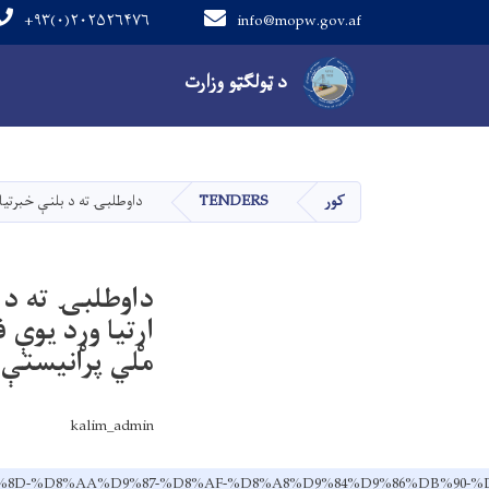
+۹۳(۰)۲۰۲۵۲۶۴۷۶
info@mopw.gov.af
Main navigation
د ټولګټو وزارت
کور
TENDERS
داوطلبۍ ته د بلنې خبرتیا-
داوطلبۍ ته د ب
اړتیا وړد یوې ف
ملي پرانیستې 
kalim_admin
%D8%A8%DB%8D-%D8%AA%D9%87-%D8%AF-%D8%A8%D9%84%D9%