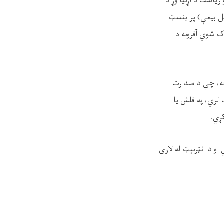
 ریاست د اړتیا وړ د
جل بيعې) پر بنسټ
ک شوي آفرونه د
څخه، چې د صدارت
 لري، په فلش یا
کړي.
او د انټرنېټ له لارې