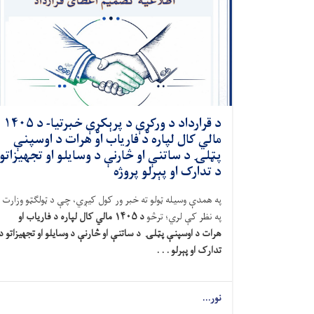
د قرارداد د ورکړې د پرېکړې خبرتیا- د ۱۴۰۵
مالي کال لپاره د فاریاب او هرات د اوسپنې
پټلۍ د ساتنې او څارنې د وسایلو او تجهیزاتو
د تدارک او پېرلو پروژه
په همدې وسیله
ټولو ته خبر ور کول کیږي، چې
د ټولګټو وزارت
په نظر کې لري
؛ ترڅو
د
۱۴۰۵
مالي کال لپاره د فاریاب او
هرات د اوسپنې پټلۍ
د ساتنې او
څارنې
د وسایلو او تجهیزاتو د
تدارک او
پېرلو . . .
نور...