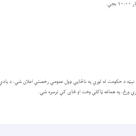
ار
۱۰:۰۰
بجې.
نېټه د حکومت له لوري په ناڅاپي ډول عمومي رخصتي اعلان شي، د یادې پر
اري ورځ، په هماغه ټاکلي وخت او ځای کې ترسره شي.