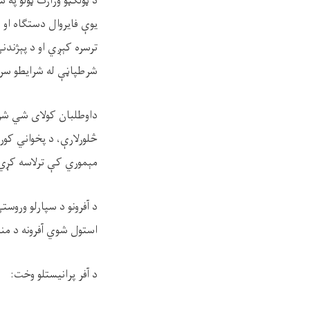
د ټولګټو وزارت ټولو په 
یوې فایروال دستګاه او
ترسره کېږي او د پېژند
شر
طپاڼې
له شرایطو سره
داوطلبان کولای شي شرط
څلورلارې، د پخواني کور
مېموري کې ترلاسه کړي، 
د آفرونو د سپارلو وروست
استول شوي آفرونه د منل
د آفر پرانیستلو وخت: