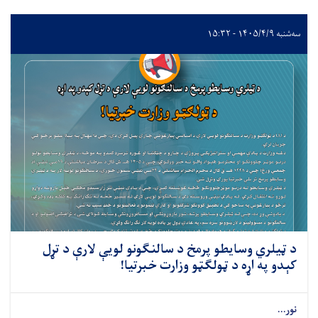
سه‌شنبه ۱۴۰۵/۴/۹ - ۱۵:۳۲
د ټیلري وسایطو پرمخ د سالنګونو لویې لارې د تړل
کېدو په اړه د ټولګټو وزارت خبرتیا!
نور...