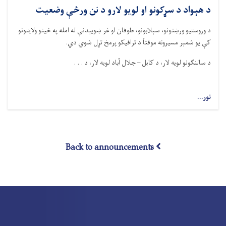
د هېواد د سړکونو او لویو لارو د نن ورځې وضعیت
د وروستیو ورښتونو، سېلابونو، طوفان او غر ښویېدنې له امله په ځینو ولایتونو
کې یو شمېر مسیرونه موقتاً د ترافیکو پرمخ تړل شوي دي
.
د سالنګونو لویه لار، د کابل –
جلا
ل
آباد لویه لار، د . . .
نور...
Back to announcements