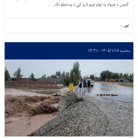
ګډون د هېواد په ټولو لویو لارو کې د وسایطو تګ . . .
نور...
سه‌شنبه ۱۴۰۵/۱/۱۸ - ۱۳:۳۱