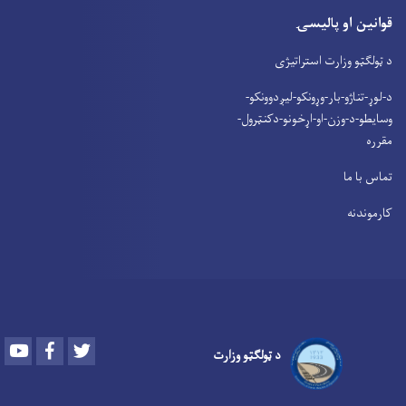
قوانین او پالیسۍ
د ټولګټو وزارت استراتیژی
د-لوړ-تناژو-بار-وړونکو-لیږدوونکو-
وسایطو-د-وزن-او-اړخونو-دکنټرول-
مقرره
تماس با ما
کارموندنه
Youtube
Facebook
Twitter
د ټولګټو وزارت