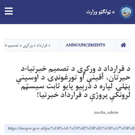
tion
د ټولګټو وزارت
اصلي
منځپانګه
دانګل
کور
ANNOUNCEMENTS
د قرارداد د ورکړی د تصمیم خبرتیا
د قرارداد د ورکړی د تصمیم خبرتیا-د
حيرتان، آقینې او تورغونډۍ د اوسپنې
پټلۍ لپاره د درېيو پایو ثابت سيسټم
لرونکې پروژې د قرارداد خبرتیا!
media_admin
https://mopw.gov.af/ps/%D8%AF-%D9%82%D8%B1%D8%