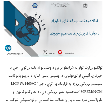
ټولګټو وزارت ټولو په شرایطو برابرو داوطلبانو ته بلنه ورکوي، چې د
حيرتان،
آقینې
او تورغونډۍ د اوسپنې پټلۍ
لپاره
د درېيو
پایو
ثابت
سيسټم
لرونکې
پروژه په قرارداد ور کړي
،
چې(
MOPW/1403/G-
60REM/NCM
)
تشخصیه نمبر لرونکي دي، د تدارکاتو قانون او
طرزالعمل سره سم د یاران عدالت ساختماني او لوژستیکي شرکت ته