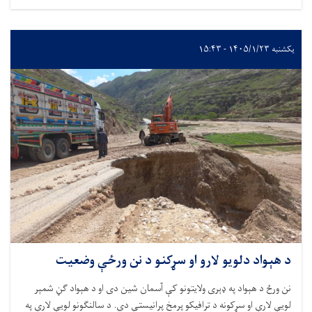
یکشنبه ۱۴۰۵/۱/۲۳ - ۱۵:۴۳
د هېواد دلویو لارو او سړکنو د نن ورځې وضعیت
نن ورځ د هېواد په ډېری ولایتونو کې آسمان شین دی او د هېواد ګڼ شمېر
لویې لارې او سړکونه د ترافیکو پرمخ پرانیستي دي. د سالنګونو لویې لارې په