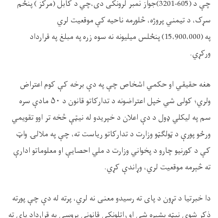
چې د (
605-3201
)جواز نمبر لرونکی دی،چي د کابل (مرکز ) پنځم
سړک، د تیمني پروژه، څلورمه ناحیه کې موقعیت لري
په (
15،900،000
)
پنځلس میلیونه نه سوه زره
په مبلغ په قرارداد
ورکړي.
هغه حقيقي او حکمي اشخاص چې په دې برخه کې کوم اعتراض
ولري؛ کولی شي خپل اعتراضونه د تدارکاتو قانون د
۵۰
مادې سره
سم په ليکلي ډول د دې اعلان د خپریدو له نیټې څخه تر اوو تقویمي
ورځو پورې د ټولګټو وزارت د تدارکاتو ریاست ته، چې په ملالۍ واټ
کې د کورنیو چارو د پخواني وزارت د ملي احصايې او معلوماتو ادارې
ته څېرمه موقعیت لري، وړاندې کړي
.
دا خبرتيا د تړون د پای ته رسیدو معنی نه لري، پرته له دې چې پورته
ذکر شوې نیټه بشپړه شي او راتلونکي قانوني پروسې به قرارداد پای ته