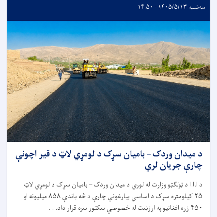
سه‌شنبه ۱۴۰۵/۵/۱۳ - ۱۴:۵۰
د میدان وردک – بامیان سړک د لومړي لاټ د قیر اچونې
چارې جریان لري
د ا.ا.ا د ټولګټو وزارت له لوري د میدان وردک – بامیان سړک د لومړي لاټ
۲۵
کیلومتره سړک د اساسي بیارغونې چارې د څه باندې
۸۵۸
میلیونه او
۴۵۰
زره افغانیو په ارزښت له خصوصي سکتور سره قرار داد. . .