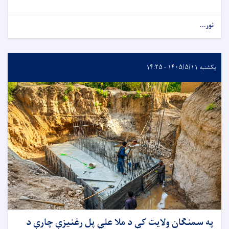
نور...
یکشنبه ۱۴۰۵/۵/۱۱ - ۱۴:۲۵
په سمنګان ولایت کې د ملا علي پل رغنیزې چارې د