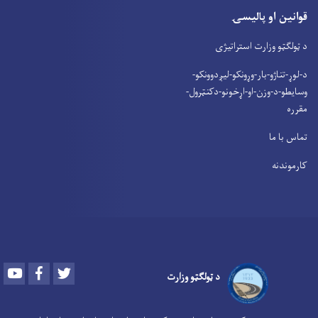
قوانین او پالیسۍ
د ټولګټو وزارت استراتیژی
د-لوړ-تناژو-بار-وړونکو-لیږدوونکو-
وسایطو-د-وزن-او-اړخونو-دکنټرول-
مقرره
تماس با ما
کارموندنه
Youtube
Facebook
Twitter
د ټولګټو وزارت