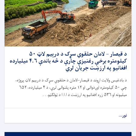
د قیصار – لامان حلقوي سړک د درېیم لاټ ۵۰
کیلومتره برخې رغنیزې چارې د څه باندې ۴.۶ میلیارده
افغانیو په ارزښت جریان لري
د بادغیس ولایت اړوند د قیصار–لامان د حلقوي سړک د درېیم لاټ پروژه،
چې ۵۰ کیلومتره اوږدوالی او ۱۲ متره پلنوالی لري، د ۴ میلیارده، ۶۵۲
میلیونه او ۵۳۶ زره افغانیو په ارزښت د ا.ا.ا د ټولګټو. . .
نور...