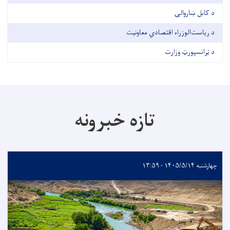
د کابل ښاروالۍ
د ریاست‌الوزراء اقتصادي معاونیت
د ټرانسپورټ وزارت
تازه خبرونه
چهارشنبه ۱۴۰۵/۵/۱۴ - ۱۳:۵۹