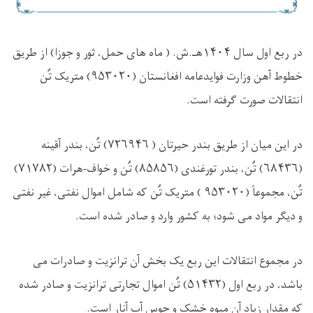
در ربع اول سال
۱۴۰۴
هـ.ش. ( ماه های حمل، ثور و جوزا) از طریق
خطوط آهن وزارت فوایدعامه افغانستان (
۹۵۳۰۲۰)
متریک تُن
انتقالات صورت گرفته است
.
در این میان از طریق بندر حیرتان (
۷۲۶۹۴۶)
تُن، بندر آقینه
(
۶۸۴۳۶)
تُن، بندر تورغندی (
۸۵۸۵۶)
تُن و خواف-هرات (
۷۱۷۸۲)
تُن، مجموعاً (
۹۵۳۰۲۰ )
متریک تُن که شامل اموال نفتی، غیر نفتی
و دیگر مواد می شود؛ به کشور وارد و صادر شده است
.
در مجموع انتقالات این ربع یک بخش آن ترانزیت و صادرات می
باشد، در ربع اول (
۵۱۴۳۲)
تُن اموال تجارتی ترانزیت و صادر شده
که مقدار زیاد آن میوه خشک و جوس آب آنار است
.