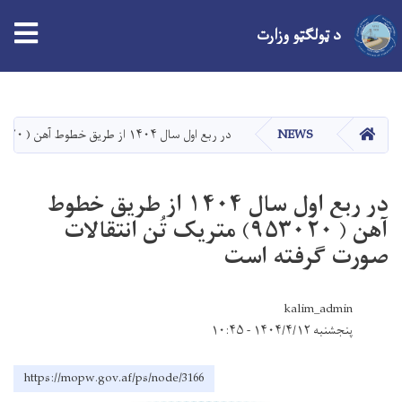
د ټولګټو وزارت
اصلي
منځپانګه
دانګل
کور
NEWS
در ربع اول سال ۱۴۰۴ از طریق خطوط آهن ( ۹۵۳۰۲۰) متریک تُن انتقالات صورت گرفته است
در ربع اول سال ۱۴۰۴ از طریق خطوط
آهن ( ۹۵۳۰۲۰) متریک تُن انتقالات
صورت گرفته است
kalim_admin
پنجشنبه ۱۴۰۴/۴/۱۲ - ۱۰:۴۵
https://mopw.gov.af/ps/node/3166