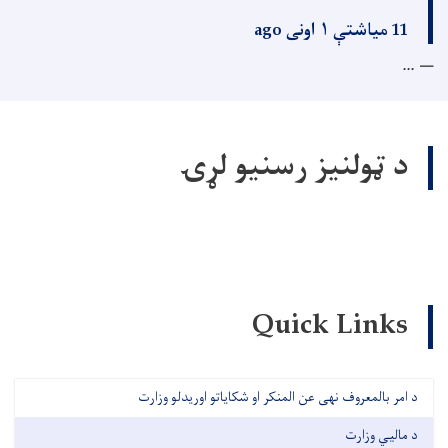
11 میاشتې ۱ اونی ago
...
د ټولنیز رسنیو لړۍ
Quick Links
د امر بالمعروف نهی عن المنکر او شکایاتو اوریدلو وزارت
د مالیي وزارت