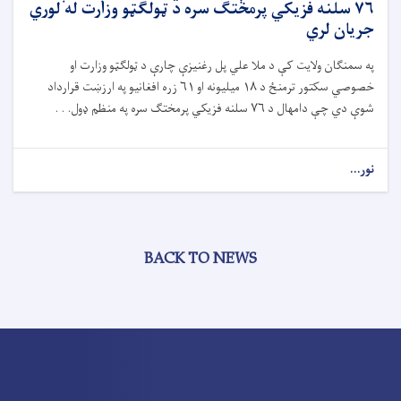
۷۶ سلنه فزیکي پرمختګ سره د ټولګټو وزارت له لوري
جریان لري
په سمنګان ولایت کې د ملا علي پل رغنیزې چارې د ټولګټو وزارت او
خصوصي سکتور ترمنځ د
۱۸
میلیونه او
۶۱
زره افغانیو په ارزښت قرارداد
شوې دي چې دامهال د
۷۶
سلنه فزیکي پرمختګ سره په منظم ډول. . .
نور...
BACK TO NEWS