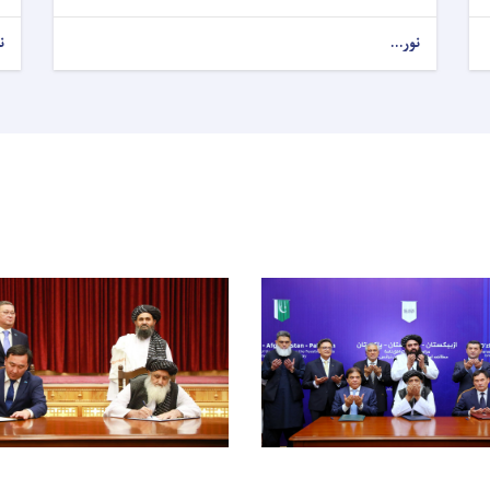
نور...
ن