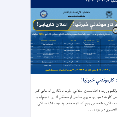
ه ۱۴۰۴/۶/۴ - ۱۱:۲۴
 کارموندنې خبرتیا !
ولګټو وزارت د افغانستان اسلامي امارت د تگلارې له مخې کار
هل کار ته دسپارلو، د يوې سالمې او مسلکي ادارې د جوړلو او
 مسلکي، متخصص او وړ کسانو د جذب په موخه (
۸)
مسلكي
انجنيري) او دوه د . . .