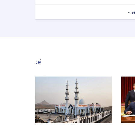
ور...
نور