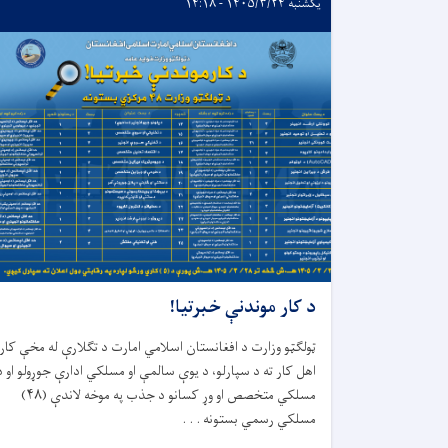
یکشنبه ۱۴۰۵/۳/۲۴ - ۱۴:۱۸
د کار موندنې خبرتیا!
ټولګټو وزارت د افغانستان اسلامي امارت د تګلارې له مخې کار
اهل کار ته د سپارلو، د يوې سالمې او مسلکي ادارې جوړولو او د
مسلکي متخصص او وړ کسانو د جذب په موخه لاندې (
۴۸)
مسلکي رسمي بستونه . . .