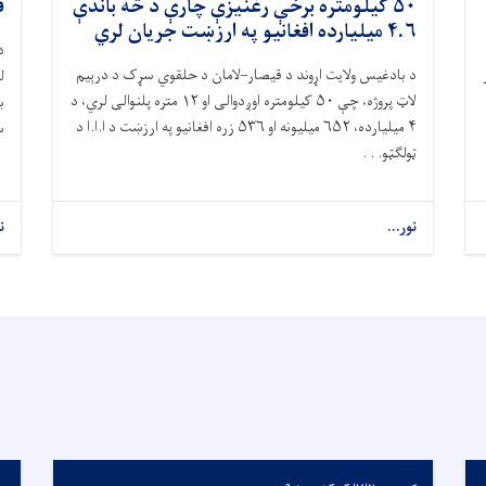
۵۰ کیلومتره برخې رغنیزې چارې د څه باندې
ق
۴.۶ میلیارده افغانیو په ارزښت جریان لري
د
د بادغیس ولایت اړوند د قیصار–لامان د حلقوي سړک د درېیم
ل
لاټ پروژه، چې ۵۰ کیلومتره اوږدوالی او ۱۲ متره پلنوالی لري، د
ب
۴ میلیارده، ۶۵۲ میلیونه او ۵۳۶ زره افغانیو په ارزښت د ا.ا.ا د
س
ټولګټو. . .
نور...
ن