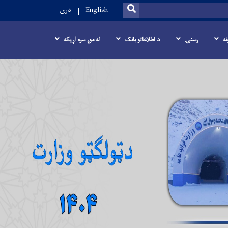
SEARCH
English
دری
نه
رسنۍ
د اطلاعاتو بانک
له موږ سره اړیکه