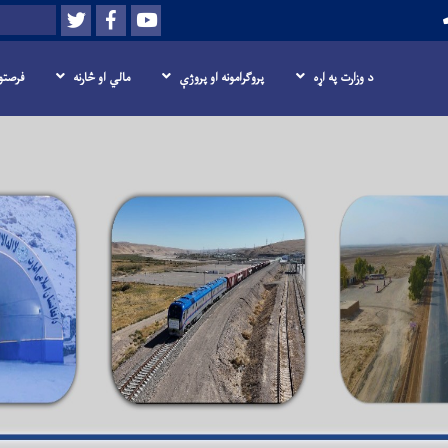
Twitter
Facebook
Youtube
لټون
د وزارت په اړه
پروګرامونه او پروژې
مالي او څارنه
فرصتو
اصلي
منځپانګه
دانګل