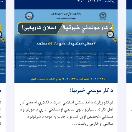
یکشنبه ۱۴۰۴/۷/۲۰ - ۹:۱۰
سه‌شنب
د کار موندنې خبرتیا!
د
ټولگټو وزارت د افغانستان اسلامي امارت د تگلارې له مخې کار
ټ
اهل کار ته دسپارلو دیوې سالمې او مسلکي ادارې د جوړلو او د
ا
مسلکي متخصص او وړ کسانو د جذب په موخه د سړکونو د
د
ساتنې او څارنې ریاست . . .
(