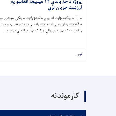
پروژه د څه باندې ۱۲ میلیونه افغانیو په
ارزښت جریان لري
د ا.ا.ا د ټولګټو وزارت له لوري د کندز ولایت د بنګي سیند پر سر
د
۸۴
مترو په اوږدوالي او
۱۰
مترو پلنوالي سره د چغه پل، او همدا
رنګه د
۱۰۰
مترو په اوږدوالي او
۸.۴
مترو په پلنوالي سره ده. . .
نور...
کارموندنه