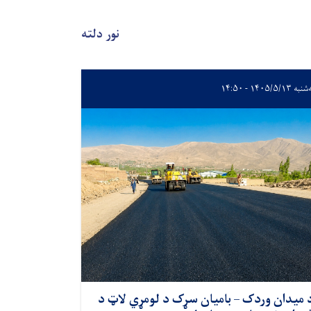
نور دلته
 ۱۴۰۵/۵/۱۳ - ۱۴:۵۰
 میدان وردک – بامیان سړک د لومړي لاټ د