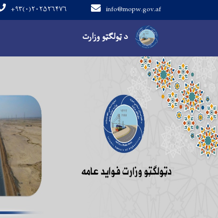
+۹۳(۰)۲۰۲۵۲۶۴۷۶
info@mopw.gov.af
Main navigation
د ټولګټو وزارت