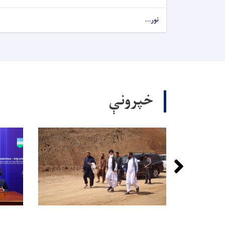
نور...
خپرونې