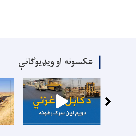
عکسونه او ویډیوګانې