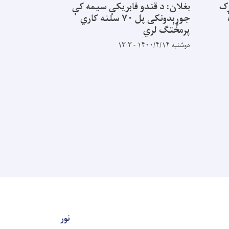
ړک
بغلان: د قندو فابریکې سیمه کې
د افغانستان 
جوړېدونکی پل ۷۰ سلنه کاري
لامان سړک د
پرمختګ لري
چارې
دوشنبه ۱۴۰۰/۴/۱۴ - ۱۳:۳
کیلومتره اوږ
ولایت څخه پی
پورې غځیږي 
دوو برخو کار
یکشنبه ۱۴۰۰/۴/۱۳ - ۱۱:۴۰
نور