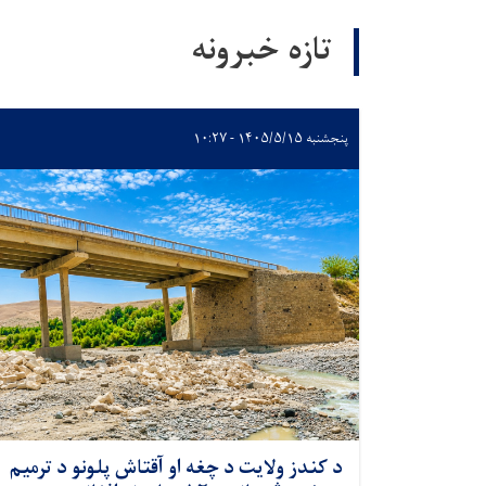
تازه خبرونه
پنجشنبه ۱۴۰۵/۵/۱۵ - ۱۰:۲۷
د کندز ولایت د چغه او آقتاش پلونو د ترمیم