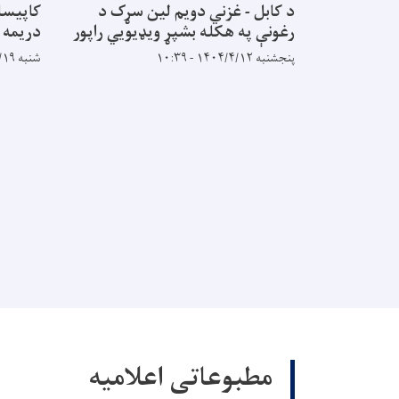
د کابل - غزني دویم لین سړک د
کاپیسا
رغونې په هکله بشپړ ويډيويي راپور
دریمه 
پنجشنبه ۱۴۰۴/۴/۱۲ - ۱۰:۳۹
شنبه ۱۴۰۰/۴/۱۹ - ۱۶:۴۷
مطبوعاتی اعلامیه