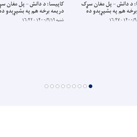
: د دانش – پل مغان سړک
کاپیسا: د دانش – پل مغان س
برخه هم په بشپړېدو ده
دریمه برخه هم په بشپړېدو ده
شنبه ۱۴۰۰/۴/۱۹ - ۱۶:۴۲