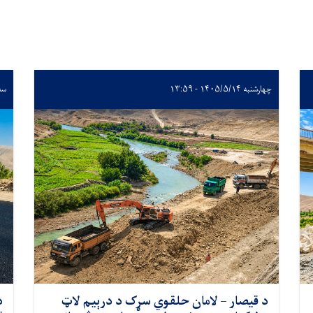
چهارشنبه ۱۴۰۵/۵/۱۴ - ۱۳:۵۹
سه‌شنبه
د قیصار – لامان حلقوي سړک د درېیم لاټ
د