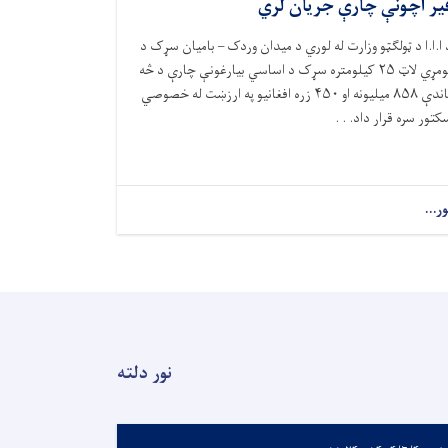
یر اچونې چارې جریان لري
 ا.ا.ا د ټولګټو وزارت له لوري د میدان وردک – بامیان سړک د
ومړي لاټ
۲۵
کیلومتره سړک د اساسي بیارغونې چارې د څه
اندې
۸۵۸
میلیونه او
۴۵۰
زره افغانیو په ارزښت له خصوصي
کتور سره قرار داد. . .
ور...
نور دلته